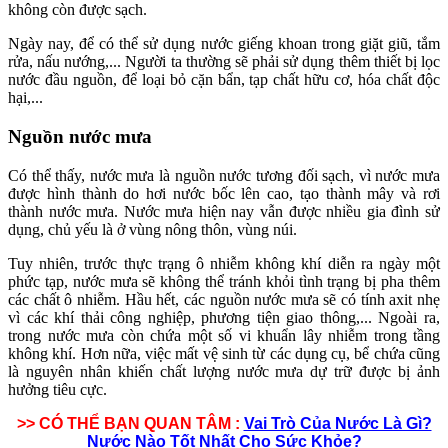
không còn được sạch.
Ngày nay, để có thể sử dụng nước giếng khoan trong giặt giũ, tắm
rửa, nấu nướng,... Người ta thường sẽ phải sử dụng thêm thiết bị lọc
nước đầu nguồn, để loại bỏ cặn bẩn, tạp chất hữu cơ, hóa chất độc
hại,...
Nguồn nước mưa
Có thể thấy, nước mưa là nguồn nước tương đối sạch, vì nước mưa
được hình thành do hơi nước bốc lên cao, tạo thành mây và rơi
thành nước mưa. Nước mưa hiện nay vẫn được nhiều gia đình sử
dụng, chủ yếu là ở vùng nông thôn, vùng núi.
Tuy nhiên, trước thực trạng ô nhiễm không khí diễn ra ngày một
phức tạp, nước mưa sẽ không thể tránh khỏi tình trạng bị pha thêm
các chất ô nhiễm. Hầu hết, các nguồn nước mưa sẽ có tính axit nhẹ
vì các khí thải công nghiệp, phương tiện giao thông,... Ngoài ra,
trong nước mưa còn chứa một số vi khuẩn lây nhiễm trong tầng
không khí. Hơn nữa, việc mất vệ sinh từ các dụng cụ, bể chứa cũng
là nguyên nhân khiến chất lượng nước mưa dự trữ được bị ảnh
hưởng tiêu cực.
>> CÓ THỂ BẠN QUAN TÂM :
Vai Trò Của Nước Là Gì?
Nước Nào Tốt Nhất Cho Sức Khỏe?