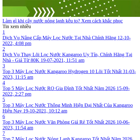
Làm gì khi cây nước nóng lạnh kêu to? Xem cách khắc phục
Tin xem nhiều
1
Dịch Vụ Nâng Cấp Máy Lọc Nước Tại Nhà Chính Hãng
12-10-
2022, 4:08 pm
2
Dịch Vụ Thay Lõi Lọc Nước Kangaroo Uy Tín, Chính Hãng Tại
Nhà - Giá Từ 80K
19-07-2021, 11:51 am
3
Top 3 Máy Lọc Nước Kangaroo Hydrogen 10 Lõi Tốt Nhất
31-03-
2023, 11:15 am
4
Top 5 Máy Lọc Nước RO Gia Đình Tốt Nhất Năm 2026
15-09-
2022, 2:27 pm
5
Top 3 Máy Lọc Nước Thông Minh Hiện Đại Nhất Của Kangaroo
Hiện Nay
19-10-2021, 10:12 am
6
Top 3 Máy Lọc Nước Văn Phòng Giá Rẻ Tốt Nhất 2026
10-06-
2023, 11:54 am
7
Top 7 Máy Lọc Nước Nóng Lạnh Kangaroo Tốt Nhất Năm 2026