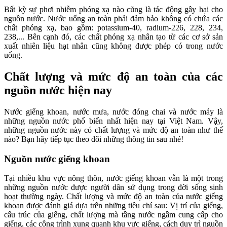
Bất kỳ sự phơi nhiễm phóng xạ nào cũng là tác động gây hại cho
nguồn nước. Nước uống an toàn phải đảm bảo không có chứa các
chất phóng xạ, bao gồm: potassium-40, radium-226, 228, 234,
238,... Bên cạnh đó, các chất phóng xạ nhân tạo từ các cơ sở sản
xuất nhiên liệu hạt nhân cũng không được phép có trong nước
uống.
Chất lượng và mức độ an toàn của các
nguồn nước hiện nay
Nước giếng khoan, nước mưa, nước đóng chai và nước máy là
những nguồn nước phổ biến nhất hiện nay tại Việt Nam. Vậy,
những nguồn nước này có chất lượng và mức độ an toàn như thế
nào? Bạn hãy tiếp tục theo dõi những thông tin sau nhé!
Nguồn nước giếng khoan
Tại nhiều khu vực nông thôn, nước giếng khoan vẫn là một trong
những nguồn nước được người dân sử dụng trong đời sống sinh
hoạt thường ngày. Chất lượng và mức độ an toàn của nước giếng
khoan được đánh giá dựa trên những tiêu chí sau: Vị trí của giếng,
cấu trúc của giếng, chất lượng mà tầng nước ngầm cung cấp cho
giếng, các công trình xung quanh khu vực giếng, cách duy trì nguồn