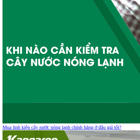
Mua linh kiện cây nước nóng lạnh chính hãng ở đâu giá tốt?