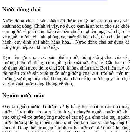
Nước đóng chai
Nước đóng chai là sản phẩm đã được xử lý bởi các nhà máy sản
xuất nước uống. Chính vì vậy, nó được xem là an toàn cho sức khỏe
con người vì phải đảm bảo các tiêu chuẩn nghiêm ngặt và chặt chẽ
về nguồn nước, vi sinh, phóng xạ, mức độ hóa chất, tiêu chuẩn thực
hành, quy định ghi nhãn hàng hóa,... Nước đóng chai sử dụng để
uống trực tiếp sau khi mở nắp.
Bạn nên lựa chọn các sản phẩm nước uống đóng chai của các
thương hiệu nổi tiếng, có nguồn gốc xuất xứ rõ ràng. Cần hạn chế
sử dụng bình nước đóng chai 20L không nhãn mác. Bởi hiện nay có
rất nhiều cơ sở sản xuất nước uống đóng chai 20L trôi nổi trên thị
trường, sử dụng hóa chất không đảm bảo để lọc nước, quy trình lọc
và sản xuất nước uống không vệ sinh,...
Nguồn nước máy
Đây là nguồn nước đã được xử lý bằng hóa chất từ các nhà máy
nước. Tuy nhiên, trong quá trình vận chuyển nguồn nước từ khu
vực xử lý về tới đường ống nước để các hộ gia đình tiêu thụ, nguồn
nước thường dễ bị nhiễm khuẩn, nhiễm kim loại vì đường ống bị
hoen rỉ. Đồng thời, trong quá trình xử lý nước còn dư thừa Clo cũng