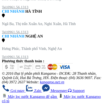
Tel:0961.56.1313
CHI NHÁNH
HÀ TĨNH
Ngã Ba, Thị trấn Xuân An, Nghi Xuân, Hà Tĩnh
Tel:0961.56.1313
CHI NHÁNH
NGHỆ AN
Hưng Phúc, Thành phố Vinh, Nghệ An
Tel:0961.56.1313
Phương thức thanh toán :
© 2016 Đại lý phân phối Kangaroo - ĐCĐK: 28 Thanh nhàn,
Quỳnh Lôi, Hai Bà Trưng, HN. Điện thoại: (04) 3636 9697. Fax:
(04) 3972 2637 Website:
kangaroo.net.vn
Gọi ngay
Zalo
Messenger
Support
Máy lọc nước Kangaroo để gầm
Máy lọc nước Kangaroo
có tủ