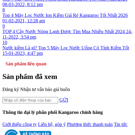
08-03-2022, 8:12 pm
8
Top 4 Máy Lọc Nước Ion Kiềm Giá Rẻ Kangaroo Tốt Nhất 2026
01-02-2021, 12:28 am
9
TOP 4 Cây Nước Nóng Lạnh Được Tìm Mua Nhiều Nhất 2024
24-
11-2022, 3:54 pm
10
Nước kiềm Là gì? Top 5 Máy Lọc Nước Uống Có Tính Kiềm Tốt
15-01-2023, 4:47 pm
Sản phẩm liên quan
Sản phẩm đã xem
Đăng ký
Nhận tư vấn báo giá buôn
GỬI
Thông tin đại lý phân phối Kangaroo chính hãng
Giới thiệu công ty
Liên hệ, góp ý
Phương thức thanh toán
Tin tức