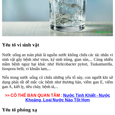
Yếu tố vi sinh vật
Nước uống an toàn phải là nguồn nước không chứa các tác nhân vi
sinh vật gây bệnh như virus, ký sinh trùng, gian sún,... Cùng nhiều
mầm bệnh nguy hại khác như Helicobacter pylori, Tsukamurella,
Isospora belli, vi khuẩn lam,...
Nếu trong nước uống có chứa những yếu tố này, con người khi sử
dụng phải rất dễ mắc các bệnh như thương hàn, viêm gan E, viêm
gan A, kiết lỵ, tiêu chảy, bệnh tả,...
>> CÓ THỂ BẠN QUAN TÂM :
Nước Tinh Khiết - Nước
Khoáng, Loại Nước Nào Tốt Hơn
Yếu tố phóng xạ