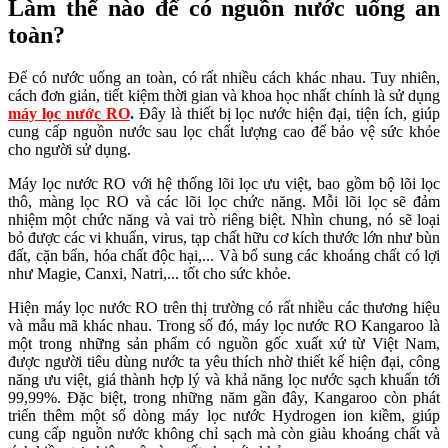
Làm thế nào để có nguồn nước uống an
toàn?
Để có nước uống an toàn, có rất nhiều cách khác nhau. Tuy nhiên,
cách đơn giản, tiết kiệm thời gian và khoa học nhất chính là sử dụng
máy lọc nước RO
.
Đây là thiết bị lọc nước hiện đại, tiện ích, giúp
cung cấp nguồn nước sau lọc chất lượng cao để bảo vệ sức khỏe
cho người sử dụng.
Máy lọc nước RO với hệ thống lõi lọc ưu việt, bao gồm bộ lõi lọc
thô, màng lọc RO và các lõi lọc chức năng. Mỗi lõi lọc sẽ đảm
nhiệm một chức năng và vai trò riêng biệt. Nhìn chung, nó sẽ loại
bỏ được các vi khuẩn, virus, tạp chất hữu cơ kích thước lớn như bùn
đất, cặn bẩn, hóa chất độc hại,... Và bổ sung các khoáng chất có lợi
như Magie, Canxi, Natri,... tốt cho sức khỏe.
Hiện máy lọc nước RO trên thị trường có rất nhiều các thương hiệu
và mẫu mã khác nhau. Trong số đó, máy lọc nước RO Kangaroo là
một trong những sản phẩm có nguồn gốc xuất xứ từ Việt Nam,
được người tiêu dùng nước ta yêu thích nhờ thiết kế hiện đại, công
năng ưu việt, giá thành hợp lý và khả năng lọc nước sạch khuẩn tới
99,99%. Đặc biệt, trong những năm gần đây, Kangaroo còn phát
triển thêm một số dòng máy lọc nước Hydrogen ion kiềm, giúp
cung cấp nguồn nước không chỉ sạch mà còn giàu khoáng chất và