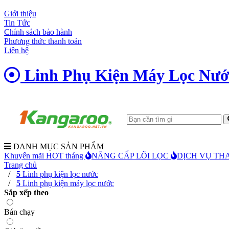
Giới thiệu
Tin Tức
Chính sách bảo hành
Phương thức thanh toán
Liên hệ
Linh Phụ Kiện Máy Lọc Nướ
DANH MỤC SẢN PHẨM
Khuyến mãi HOT tháng
NÂNG CẤP LÕI LỌC
DỊCH VỤ THA
Trang chủ
/
5
Linh phụ kiện lọc nước
/
5
Linh phụ kiện máy lọc nước
Sắp xếp theo
Bán chạy