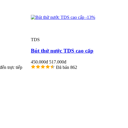
-13%
TDS
Bút thử nước TDS cao cấp
450.000đ
517.000đ
ến trực tiếp
Đã bán 862