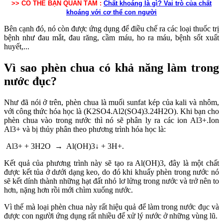
>> CÓ THỂ BẠN QUAN TÂM :
Chất khoáng là gì? Vai trò của chất
khoáng với cơ thể con người
Bên cạnh đó, nó còn được ứng dụng để điều chế ra các loại thuốc trị
bệnh như đau mắt, đau răng, cầm máu, ho ra máu, bệnh sốt xuất
huyết,...
Vì sao phèn chua có khả năng làm trong
nước đục?
Như đã nói ở trên, phèn chua là muối sunfat kép của kali và nhôm,
với công thức hóa học là (K2SO4.Al2(SO4)3.24H2O). Khi bạn cho
phèn chua vào trong nước thì nó sẽ phân ly ra các ion Al3+.Ion
Al3+ và bị thủy phân theo phương trình hóa học là:
Al3+ + 3H2O → Al(OH)3↓ + 3H+.
Kết quả của phương trình này sẽ tạo ra Al(OH)3, đây là một chất
được kết tủa ở dưới dạng keo, do đó khi khuấy phèn trong nước nó
sẽ kết dính thành những hạt đất nhỏ lơ lửng trong nước và trở nên to
hơn, nặng hơn rồi mới chìm xuống nước.
Vì thế mà loại phèn chua này rất hiệu quả để làm trong nước đục và
được con người ứng dụng rất nhiều để xử lý nước ở những vùng lũ.