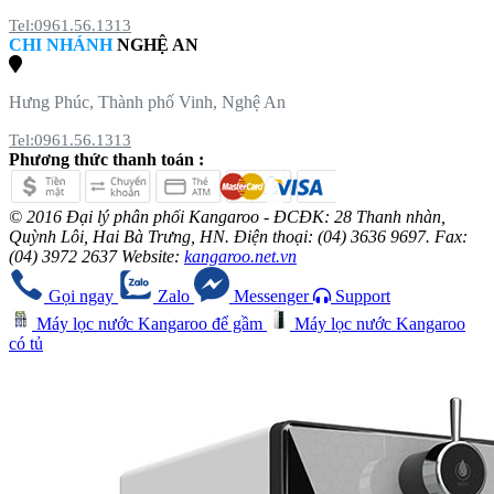
Tel:0961.56.1313
CHI NHÁNH
NGHỆ AN
Hưng Phúc, Thành phố Vinh, Nghệ An
Tel:0961.56.1313
Phương thức thanh toán :
© 2016 Đại lý phân phối Kangaroo - ĐCĐK: 28 Thanh nhàn,
Quỳnh Lôi, Hai Bà Trưng, HN. Điện thoại: (04) 3636 9697. Fax:
(04) 3972 2637 Website:
kangaroo.net.vn
Gọi ngay
Zalo
Messenger
Support
Máy lọc nước Kangaroo để gầm
Máy lọc nước Kangaroo
có tủ