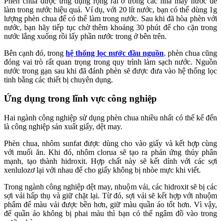
Phèn chua được ứng dụng rộng rãi ở trong các nhà máy nước để
làm trong nước hiệu quả. Ví dụ, với 20 lít nước, bạn có thể dùng 1g
lượng phèn chua để có thể làm trong nước. Sau khi đã hòa phèn với
nước, bạn hãy tiếp tục chờ thêm khoảng 30 phút để cho cặn trong
nước lắng xuống rồi lấy phần nước trong ở bên trên.
Bên cạnh đó, trong
hệ thống lọc nước đầu nguồn
,
phèn chua cũng
đóng vai trò rất quan trọng trong quy trình làm sạch nước. Nguồn
nước trong gạn sau khi đã đánh phèn sẽ được đưa vào hệ thống lọc
tinh bằng các thiết bị chuyên dụng.
Ứng dụng trong lĩnh vực công nghiệp
Hai ngành công nghiệp sử dụng phèn chua nhiều nhất có thể kể đến
là công nghiệp sản xuất giấy, dệt may.
Phèn chua, nhôm sunfat được dùng cho vào giấy và kết hợp cùng
với muối ăn. Khi đó, nhôm clorua sẽ tạo ra phản ứng thủy phân
mạnh, tạo thành hidroxit. Hợp chất này sẽ kết dính với các sợi
xenlulozơ lại với nhau để cho giấy không bị nhòe mực khi viết.
Trong ngành công nghiệp dệt may, nhuộm vải, các hidroxit sẽ bị các
sợi vải hấp thụ và giữ chặt lại. Từ đó, sợi vải sẽ kết hợp với nhuộm
phẩm để màu vải được bền hơn, giữ màu quần áo tốt hơn. Vì vậy,
để quần áo không bị phai màu thì bạn có thể ngâm đồ vào trong