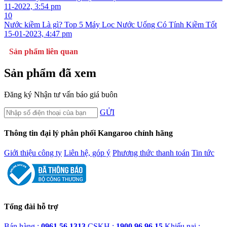
11-2022, 3:54 pm
10
Nước kiềm Là gì? Top 5 Máy Lọc Nước Uống Có Tính Kiềm Tốt
15-01-2023, 4:47 pm
Sản phẩm liên quan
Sản phẩm đã xem
Đăng ký
Nhận tư vấn báo giá buôn
GỬI
Thông tin đại lý phân phối Kangaroo chính hãng
Giới thiệu công ty
Liên hệ, góp ý
Phương thức thanh toán
Tin tức
Tổng đài hỗ trợ
Bán hàng :
0961.56.1313
CSKH :
1900.96.96.15
Khiếu nại :