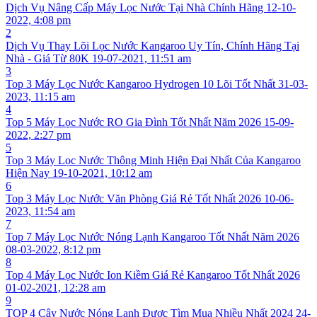
Dịch Vụ Nâng Cấp Máy Lọc Nước Tại Nhà Chính Hãng
12-10-
2022, 4:08 pm
2
Dịch Vụ Thay Lõi Lọc Nước Kangaroo Uy Tín, Chính Hãng Tại
Nhà - Giá Từ 80K
19-07-2021, 11:51 am
3
Top 3 Máy Lọc Nước Kangaroo Hydrogen 10 Lõi Tốt Nhất
31-03-
2023, 11:15 am
4
Top 5 Máy Lọc Nước RO Gia Đình Tốt Nhất Năm 2026
15-09-
2022, 2:27 pm
5
Top 3 Máy Lọc Nước Thông Minh Hiện Đại Nhất Của Kangaroo
Hiện Nay
19-10-2021, 10:12 am
6
Top 3 Máy Lọc Nước Văn Phòng Giá Rẻ Tốt Nhất 2026
10-06-
2023, 11:54 am
7
Top 7 Máy Lọc Nước Nóng Lạnh Kangaroo Tốt Nhất Năm 2026
08-03-2022, 8:12 pm
8
Top 4 Máy Lọc Nước Ion Kiềm Giá Rẻ Kangaroo Tốt Nhất 2026
01-02-2021, 12:28 am
9
TOP 4 Cây Nước Nóng Lạnh Được Tìm Mua Nhiều Nhất 2024
24-