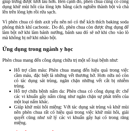
giúp trứng được tươi lâu hơn. Bên cạnh đó, phèn chua cũng có công
dụng khử mùi hôi của lòng lợn bằng cách nghiền thành bột và chà
lên trên lòng lợn rồi rửa sạch.
Vì phèn chua có tính axit yếu nên nó có thể kích thích baking soda
phóng thích khí cacbonic. Do đó, phèn chua còn được ứng dụng để
làm bột nở khi làm bánh nướng, bánh sau đó sẽ nở khi cho vào lò
mà không bị nở khi nhào bột.
Ứng dụng trong ngành y học
Phèn chua mang đến công dụng chữa trị một số loại bệnh như:
Hỗ trợ cầm máu: Phèn chua mang đến hiệu quả trong việc
cầm máu, đặc biệt là những vết thương hở. Hơn nữa nó còn
có tác dụng sát trùng, ngăn chặn những vết cắt bị nhiễm
trùng.
Hỗ trợ chữa bệnh nấm da: Phèn chua có công dụng ức chế
các vi khuẩn gây nấm cũng như ngăn chặn sự phát triển của
một loại nấm khác.
Giúp khử mùi hôi miệng: Với tác dụng sát trùng và khử mùi
nên phèn chua rất có hiệu quả trong việc khử mùi hôi, giải
quyết cũng như xử lý các vi khuẩn gây hại có trong răng
miệng.