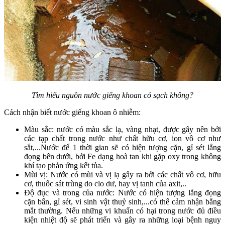
Tìm hiểu nguồn nước giếng khoan có sạch không?
Cách nhận biết nước giếng khoan ô nhiễm:
Màu sắc: nước có màu sắc lạ, vàng nhạt, được gây nên bởi
các tạp chất trong nước như chất hữu cơ, ion vô cơ như
sắt,...Nước để 1 thời gian sẽ có hiện tượng cặn, gỉ sét lắng
đọng bên dưới, bởi Fe dạng hoà tan khi gặp oxy trong không
khí tạo phản ứng kết tủa.
Mùi vị: Nước có mùi và vị lạ gây ra bởi các chất vô cơ, hữu
cơ, thuốc sát trùng do clo dư, hay vị tanh của axit,..
Độ đục và trong của nước: Nước có hiện tượng lắng đọng
cặn bẩn, gỉ sét, vi sinh vật thuỷ sinh,...có thể cảm nhận bằng
mắt thường. Nếu những vi khuẩn có hại trong nước đủ điều
kiện nhiệt độ sẽ phát triển và gây ra những loại bệnh nguy