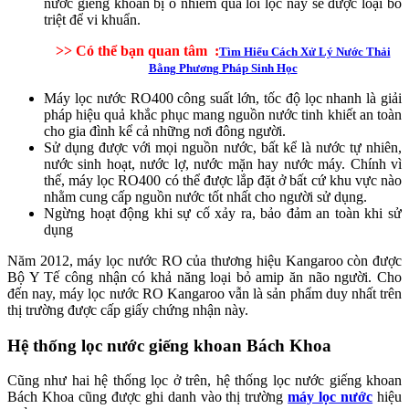
nước giếng khoan bị ô nhiễm qua lõi lọc này sẽ được loại bỏ
triệt để vi khuẩn.
>> Có thể bạn quan tâm :
Tìm Hiểu Cách Xử Lý Nước Thải
Bằng Phương Pháp Sinh Học
Máy lọc nước RO400 công suất lớn, tốc độ lọc nhanh là giải
pháp hiệu quả khắc phục mang nguồn nước tinh khiết an toàn
cho gia đình kể cả những nơi đông người.
Sử dụng được với mọi nguồn nước, bất kể là nước tự nhiên,
nước sinh hoạt, nước lợ, nước mặn hay nước máy. Chính vì
thế, máy lọc RO400 có thể được lắp đặt ở bất cứ khu vực nào
nhằm cung cấp nguồn nước tốt nhất cho người sử dụng.
Ngừng hoạt động khi sự cố xảy ra, bảo đảm an toàn khi sử
dụng
Năm 2012, máy lọc nước RO của thương hiệu Kangaroo còn được
Bộ Y Tế công nhận có khả năng loại bỏ amip ăn não người. Cho
đến nay, máy lọc nước RO Kangaroo vẫn là sản phẩm duy nhất trên
thị trường được cấp giấy chứng nhận này.
Hệ thống lọc nước giếng khoan Bách Khoa
Cũng như hai hệ thống lọc ở trên, hệ thống lọc nước giếng khoan
Bách Khoa cũng được ghi danh vào thị trường
máy lọc nước
hiệu