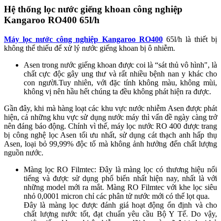
Hệ thống lọc nước giếng khoan công nghiệp
Kangaroo RO400 65l/h
Máy lọc nước công nghiệp Kangaroo RO400
65l/h là thiết bị
không thể thiếu để xử lý nước giếng khoan bị ô nhiễm.
Asen trong nước giếng khoan được coi là “sát thủ vô hình", là
chất cực độc gây ung thư và rất nhiều bệnh nan y khác cho
con người.Tuy nhiên, với đặc tính không màu, không mùi,
không vị nên hầu hết chúng ta đều không phát hiện ra được.
Gần đây, khi mà hàng loạt các khu vực nước nhiễm Asen được phát
hiện, cả những khu vực sử dụng nước máy thì vấn đề ngày càng trở
nên đáng báo động. Chính vì thế, máy lọc nước RO 400 được trang
bị công nghệ lọc Asen tối ưu nhất, sử dụng cát thạch anh hấp thụ
Asen, loại bỏ 99,99% độc tố mà không ảnh hưởng đến chất lượng
nguồn nước.
Màng lọc RO Filmtec: Đây là màng lọc có thương hiệu nổi
tiếng và được sử dụng phổ biến nhất hiện nay, nhất là với
những model mới ra mắt. Màng RO Filmtec với khe lọc siêu
nhỏ 0,0001 micron chỉ các phân tử nước mới có thể lọt qua.
Đây là màng lọc được đánh giá hoạt động ổn định và cho
chất lượng nước tốt, đạt chuẩn yêu cầu Bộ Y Tế. Do vậy,