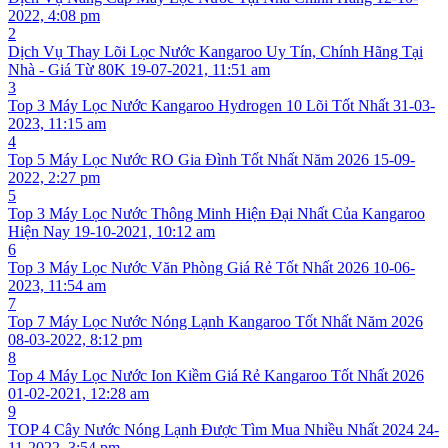
2022, 4:08 pm
2
Dịch Vụ Thay Lõi Lọc Nước Kangaroo Uy Tín, Chính Hãng Tại
Nhà - Giá Từ 80K
19-07-2021, 11:51 am
3
Top 3 Máy Lọc Nước Kangaroo Hydrogen 10 Lõi Tốt Nhất
31-03-
2023, 11:15 am
4
Top 5 Máy Lọc Nước RO Gia Đình Tốt Nhất Năm 2026
15-09-
2022, 2:27 pm
5
Top 3 Máy Lọc Nước Thông Minh Hiện Đại Nhất Của Kangaroo
Hiện Nay
19-10-2021, 10:12 am
6
Top 3 Máy Lọc Nước Văn Phòng Giá Rẻ Tốt Nhất 2026
10-06-
2023, 11:54 am
7
Top 7 Máy Lọc Nước Nóng Lạnh Kangaroo Tốt Nhất Năm 2026
08-03-2022, 8:12 pm
8
Top 4 Máy Lọc Nước Ion Kiềm Giá Rẻ Kangaroo Tốt Nhất 2026
01-02-2021, 12:28 am
9
TOP 4 Cây Nước Nóng Lạnh Được Tìm Mua Nhiều Nhất 2024
24-
11-2022, 3:54 pm