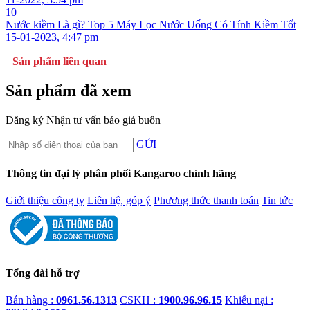
10
Nước kiềm Là gì? Top 5 Máy Lọc Nước Uống Có Tính Kiềm Tốt
15-01-2023, 4:47 pm
Sản phẩm liên quan
Sản phẩm đã xem
Đăng ký
Nhận tư vấn báo giá buôn
GỬI
Thông tin đại lý phân phối Kangaroo chính hãng
Giới thiệu công ty
Liên hệ, góp ý
Phương thức thanh toán
Tin tức
Tổng đài hỗ trợ
Bán hàng :
0961.56.1313
CSKH :
1900.96.96.15
Khiếu nại :