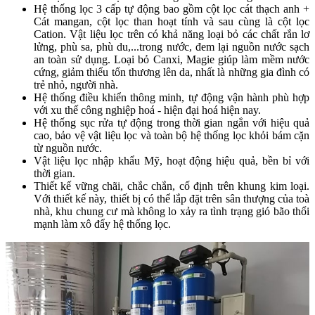
Hệ thống lọc 3 cấp tự động bao gồm cột lọc cát thạch anh +
Cát mangan, cột lọc than hoạt tính và sau cùng là cột lọc
Cation. Vật liệu lọc trên có khả năng loại bỏ các chất rắn lơ
lửng, phù sa, phù du,...trong nước, đem lại nguồn nước sạch
an toàn sử dụng. Loại bỏ Canxi, Magie giúp làm mềm nước
cứng, giảm thiểu tổn thương lên da, nhất là những gia đình có
trẻ nhỏ, người nhà.
Hệ thống điều khiển thông minh, tự động vận hành phù hợp
với xu thế công nghiệp hoá - hiện đại hoá hiện nay.
Hệ thống sục rửa tự động trong thời gian ngắn với hiệu quả
cao, bảo vệ vật liệu lọc và toàn bộ hệ thống lọc khỏi bám cặn
từ nguồn nước.
Vật liệu lọc nhập khẩu Mỹ, hoạt động hiệu quả, bền bỉ với
thời gian.
Thiết kế vững chãi, chắc chắn, cố định trên khung kim loại.
Với thiết kế này, thiết bị có thể lắp đặt trên sân thượng của toà
nhà, khu chung cư mà không lo xảy ra tình trạng gió bão thổi
mạnh làm xô đẩy hệ thống lọc.