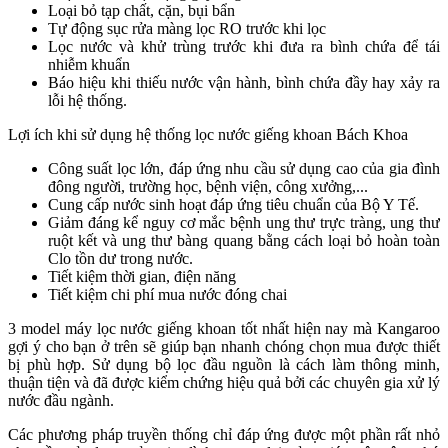
Loại bỏ tạp chất, cặn, bụi bẩn
Tự động sục rửa màng lọc RO trước khi lọc
Lọc nước và khử trùng trước khi đưa ra bình chứa để tái
nhiễm khuẩn
Báo hiệu khi thiếu nước vận hành, bình chứa đầy hay xảy ra
lỗi hệ thống.
Lợi ích khi sử dụng hệ thống lọc nước giếng khoan Bách Khoa
Công suất lọc lớn, đáp ứng nhu cầu sử dụng cao của gia đình
đông người, trường học, bệnh viện, công xưởng,...
Cung cấp nước sinh hoạt đáp ứng tiêu chuẩn của Bộ Y Tế.
Giảm đáng kể nguy cơ mắc bệnh ung thư trực tràng, ung thư
ruột kết và ung thư bàng quang bằng cách loại bỏ hoàn toàn
Clo tồn dư trong nước.
Tiết kiệm thời gian, điện năng
Tiết kiệm chi phí mua nước đóng chai
3 model máy lọc nước giếng khoan tốt nhất hiện nay mà Kangaroo
gợi ý cho bạn ở trên sẽ giúp bạn nhanh chóng chọn mua được thiết
bị phù hợp. Sử dụng bộ lọc đầu nguồn là cách làm thông minh,
thuận tiện và đã được kiểm chứng hiệu quả bởi các chuyên gia xử lý
nước đầu ngành.
Các phương pháp truyền thống chỉ đáp ứng được một phần rất nhỏ