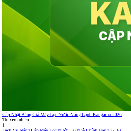
Cập Nhật Bảng Giá Máy Lọc Nước Nóng Lạnh Kangaroo 2026
Tin xem nhiều
1
Dịch Vụ Nâng Cấp Máy Lọc Nước Tại Nhà Chính Hãng
12-10-