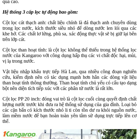
quả cao.
Hệ thống 3 cấp lọc tự động bao gồm:
Cột lọc cát thạch anh: chất liệu chính là đá thạch anh chuyên dùng
trong lọc nước, kích thước siêu nhỏ để dòng nước len lỏi qua các
khe hở. Các chất lơ lửng, phù sa, xác động thực vật sẽ bị giữ lại bên
trên lớp cát.
Cột lọc than hoạt tính: là cột lọc không thể thiếu trong hệ thống lọc
nước của Kangaroo với công dụng hấp thụ các vi chất độc hại, mùi,
vị lạ trong nước.
Vật liệu nhập khẩu trực tiếp Hà Lan, qua nhiều công đoạn nghiên
cứu, kiểm định nên có tác dụng mạnh hơn hẳn các dòng vật liệu
than hoạt tính thông thường. Than hoạt tính chủ yếu có cấu tạo dạng
bột nên diện tích tiếp xúc với các phân tử nước là rất lớn.
Cột lọc PP 20 inch: đóng vai trò là cột lọc cuối cùng quyết định chất
lượng nước trước khi đưa ra hệ thống sử dụng của gia đình. Loại bỏ
các cặn bẩn có kích thước nhỏ li ti còn tồn dư ra khỏi nguồn nước,
làm mềm nước để bạn hoàn toàn yên tâm sử dụng trực tiếp lên cơ
thể.