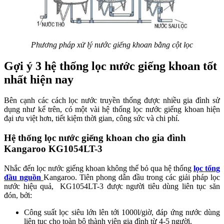
Phương pháp xử lý nước giếng khoan bằng cột lọc
Gợi ý 3 hệ thống lọc nước giếng khoan tốt
nhất hiện nay
Bên cạnh các cách lọc nước truyền thống được nhiều gia đình sử
dụng như kể trên, có một vài hệ thống lọc nước giếng khoan hiện
đại ưu việt hơn, tiết kiệm thời gian, công sức và chi phí.
Hệ thống lọc nước giếng khoan cho gia đình
Kangaroo KG1054LT-3
Nhắc đến lọc nước giếng khoan không thể bỏ qua hệ thống
lọc tổng
đầu nguồn
Kangaroo. Tiên phong dẫn đầu trong các giải pháp lọc
nước hiệu quả, KG1054LT-3 được người tiêu dùng liên tục săn
đón, bởi:
Công suất lọc siêu lớn lên tới 1000l/giờ, đáp ứng nước dùng
liên tục cho toàn bộ thành viên gia đình từ 4-5 người.