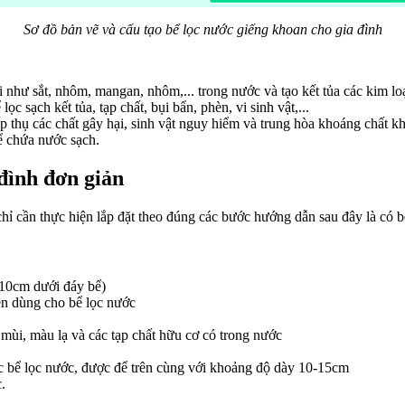
Sơ đồ bản vẽ và cấu tạo bể lọc nước giếng khoan cho gia đình
như sắt, nhôm, mangan, nhôm,... trong nước và tạo kết tủa các kim loạ
c sạch kết tủa, tạp chất, bụi bẩn, phèn, vi sinh vật,...
p thụ các chất gây hại, sinh vật nguy hiểm và trung hòa khoáng chất kh
bể chứa nước sạch.
 đình đơn giản
hỉ cần thực hiện lắp đặt theo đúng các bước hướng dẫn sau đây là có 
 10cm dưới đáy bể)
ên dùng cho bể lọc nước
 mùi, màu lạ và các tạp chất hữu cơ có trong nước
ác bể lọc nước, được để trên cùng với khoảng độ dày 10-15cm
.