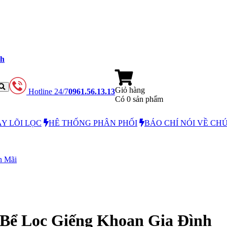
nh
Giỏ hàng
Hotline 24/7
0961.56.13.13
Có
0
sản phẩm
Y LÕI LỌC
HÊ THỐNG PHÂN PHỐI
BÁO CHÍ NÓI VỀ CH
n Mãi
Bể Lọc Giếng Khoan Gia Đình