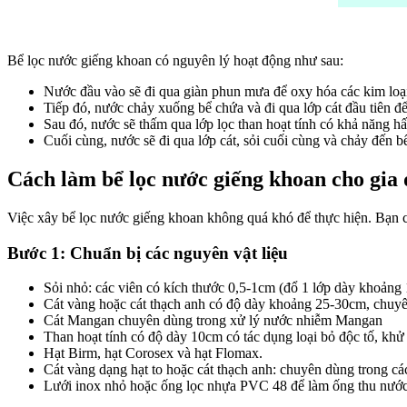
Bể lọc nước giếng khoan có nguyên lý hoạt động như sau:
Nước đầu vào sẽ đi qua giàn phun mưa để oxy hóa các kim loại 
Tiếp đó, nước chảy xuống bể chứa và đi qua lớp cát đầu tiên để lọ
Sau đó, nước sẽ thấm qua lớp lọc than hoạt tính có khả năng hấ
Cuối cùng, nước sẽ đi qua lớp cát, sỏi cuối cùng và chảy đến 
Cách làm bể lọc nước giếng khoan cho gia
Việc xây bể lọc nước giếng khoan không quá khó để thực hiện. Bạn c
Bước 1: Chuẩn bị các nguyên vật liệu
Sỏi nhỏ: các viên có kích thước 0,5-1cm (đổ 1 lớp dày khoảng
Cát vàng hoặc cát thạch anh có độ dày khoảng 25-30cm, chuy
Cát Mangan chuyên dùng trong xử lý nước nhiễm Mangan
Than hoạt tính có độ dày 10cm có tác dụng loại bỏ độc tố, khử
Hạt Birm, hạt Corosex và hạt Flomax.
Cát vàng dạng hạt to hoặc cát thạch anh: chuyên dùng trong c
Lưới inox nhỏ hoặc ống lọc nhựa PVC 48 để làm ống thu nước