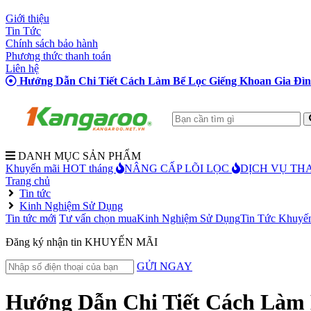
Giới thiệu
Tin Tức
Chính sách bảo hành
Phương thức thanh toán
Liên hệ
Hướng Dẫn Chi Tiết Cách Làm Bể Lọc Giếng Khoan Gia Đì
DANH MỤC SẢN PHẨM
Khuyến mãi HOT tháng
NÂNG CẤP LÕI LỌC
DỊCH VỤ THA
Trang chủ
Tin tức
Kinh Nghiệm Sử Dụng
Tin tức mới
Tư vấn chọn mua
Kinh Nghiệm Sử Dụng
Tin Tức Khuyế
Đăng ký
nhận tin KHUYẾN MÃI
GỬI NGAY
Hướng Dẫn Chi Tiết Cách Làm 