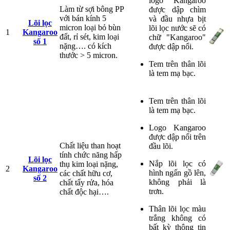
logo Kangaroo
Làm từ sợi bông PP
được dập chìm
với bán kính 5
và đầu nhựa bịt
Lõi lọc
micron loại bỏ bùn
lõi lọc nước sẽ có
1
Kangaroo
đất, rỉ sét, kim loại
chữ "Kangaroo"
số 1
nặng…. có kích
được dập nổi.
thước > 5 micron.
Tem trên thân lõi
là tem mạ bạc.
Tem trên thân lõi
là tem mạ bạc.
Logo Kangaroo
được dập nổi trên
Chất liệu than hoạt
đầu lõi.
tính chức năng hấp
Lõi lọc
Nắp lõi lọc có
thụ kim loại nặng,
2
Kangaroo
hình ngấn gồ lên,
các chất hữu cơ,
số 2
không phải là
chất tẩy rửa, hóa
trơn.
chất độc hại….
Thân lõi lọc màu
trắng không có
bất kỳ thông tin