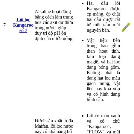
Hai đầu lõi
Kangaroo được
Alkaline hoạt động
ép màng, ép chặt
bằng cách làm trung
hai đầu được cắt
Lõi lọc
hòa các axit dư thừa
từ một tấm mút
7
Kangaroo
trong nước, giúp
nguyên bản.
số 7
duy trì độ pH ổn
định của nước uống.
Vật liệu bên
trong bao gồm
than hoạt tính,
kim loại dạng
magiê, và hạt lọc
dạng bóng gốm.
Không phải là
dạng hạt lọc màu
gạch nung, vật
liệu này khá xốp
và có hình dạng
hình cầu.
Lõi có màu xanh
Được sản xuất từ đá
và có chữ
Maifan, lõi lọc nước
"Kangaroo",
này có khả năng bổ
"FLOW" và mũi