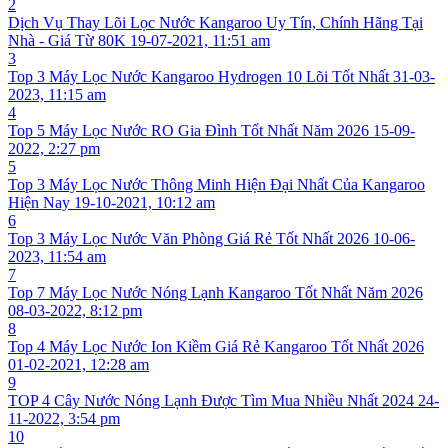
2
Dịch Vụ Thay Lõi Lọc Nước Kangaroo Uy Tín, Chính Hãng Tại
Nhà - Giá Từ 80K
19-07-2021, 11:51 am
3
Top 3 Máy Lọc Nước Kangaroo Hydrogen 10 Lõi Tốt Nhất
31-03-
2023, 11:15 am
4
Top 5 Máy Lọc Nước RO Gia Đình Tốt Nhất Năm 2026
15-09-
2022, 2:27 pm
5
Top 3 Máy Lọc Nước Thông Minh Hiện Đại Nhất Của Kangaroo
Hiện Nay
19-10-2021, 10:12 am
6
Top 3 Máy Lọc Nước Văn Phòng Giá Rẻ Tốt Nhất 2026
10-06-
2023, 11:54 am
7
Top 7 Máy Lọc Nước Nóng Lạnh Kangaroo Tốt Nhất Năm 2026
08-03-2022, 8:12 pm
8
Top 4 Máy Lọc Nước Ion Kiềm Giá Rẻ Kangaroo Tốt Nhất 2026
01-02-2021, 12:28 am
9
TOP 4 Cây Nước Nóng Lạnh Được Tìm Mua Nhiều Nhất 2024
24-
11-2022, 3:54 pm
10