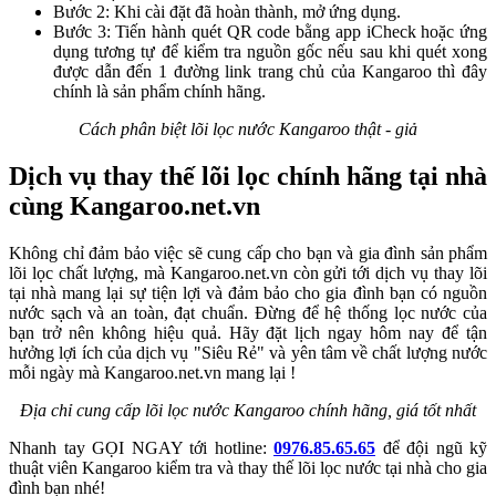
Bước 2: Khi cài đặt đã hoàn thành, mở ứng dụng.
Bước 3: Tiến hành quét QR code bằng app iCheck hoặc ứng
dụng tương tự để kiểm tra nguồn gốc nếu sau khi quét xong
được dẫn đến 1 đường link trang chủ của Kangaroo thì đây
chính là sản phẩm chính hãng.
Cách phân biệt lõi lọc nước Kangaroo thật - giả
Dịch vụ thay thế lõi lọc chính hãng tại nhà
cùng Kangaroo.net.vn
Không chỉ đảm bảo việc sẽ cung cấp cho bạn và gia đình sản phẩm
lõi lọc chất lượng, mà Kangaroo.net.vn còn gửi tới dịch vụ thay lõi
tại nhà mang lại sự tiện lợi và đảm bảo cho gia đình bạn có nguồn
nước sạch và an toàn, đạt chuẩn. Đừng để hệ thống lọc nước của
bạn trở nên không hiệu quả. Hãy đặt lịch ngay hôm nay để tận
hưởng lợi ích của dịch vụ "Siêu Rẻ" và yên tâm về chất lượng nước
mỗi ngày mà Kangaroo.net.vn mang lại !
Địa chỉ cung cấp lõi lọc nước Kangaroo chính hãng, giá tốt nhất
Nhanh tay GỌI NGAY tới hotline:
0976.85.65.65
để đội ngũ kỹ
thuật viên Kangaroo kiểm tra và thay thế lõi lọc nước tại nhà cho gia
đình bạn nhé!