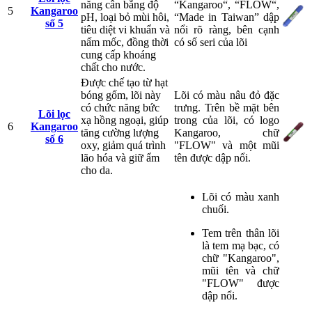
năng cân bằng độ
“Kangaroo“, “FLOW“,
5
Kangaroo
pH, loại bỏ mùi hôi,
“Made in Taiwan” dập
số 5
tiêu diệt vi khuẩn và
nổi rõ ràng, bên cạnh
nấm mốc, đồng thời
có số seri của lõi
cung cấp khoáng
chất cho nước.
Được chế tạo từ hạt
bóng gốm, lõi này
Lõi có màu nâu đỏ đặc
có chức năng bức
trưng. Trên bề mặt bên
Lõi lọc
xạ hồng ngoại, giúp
trong của lõi, có logo
6
Kangaroo
tăng cường lượng
Kangaroo, chữ
số 6
oxy, giảm quá trình
"FLOW" và một mũi
lão hóa và giữ ẩm
tên được dập nổi.
cho da.
Lõi có màu xanh
chuối.
Tem trên thân lõi
là tem mạ bạc, có
chữ "Kangaroo",
mũi tên và chữ
"FLOW" được
dập nổi.