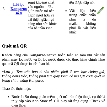
sung khoáng chất
tên được dập nổi.
Lõi lọc
vào nguồn nước,
8
Kangaroo
Vật liệu bên
giúp nước trở nên
số 8
trong chắc chắn
ngon ngọt hơn và
phải là đá
cải thiện giấc ngủ
maifan, không
cũng như sức khỏe
phải là vật liệu
của hệ thần kinh.
khác.
Quét mã QR
Khách hàng của
Kangaroo.net.vn
hoàn toàn an tâm khi các sản
phẩm máy lọc nước và lõi lọc nước được xác thực hàng chính hãng
qua mã QR được in trên bao bì.
*Lưu ý: Tem trên bao bì sản phẩm phải là tem bạc chống giả,
không bong tróc, không phải tem giấy lỏng,
có mã QR code quét về
trang chính hãng Kangaroo
Thao tác thực hiện:
Bước 1: Sử dụng phần mềm quét mã trên điện thoại, cụ thể là
truy cập vào App Store và CH play tải ứng dụng iCheck về
điện thoại