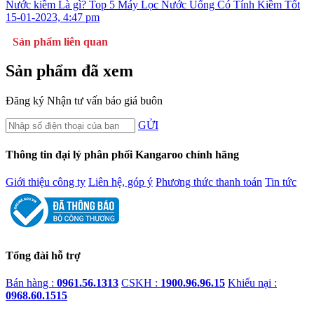
Nước kiềm Là gì? Top 5 Máy Lọc Nước Uống Có Tính Kiềm Tốt
15-01-2023, 4:47 pm
Sản phẩm liên quan
Sản phẩm đã xem
Đăng ký
Nhận tư vấn báo giá buôn
GỬI
Thông tin đại lý phân phối Kangaroo chính hãng
Giới thiệu công ty
Liên hệ, góp ý
Phương thức thanh toán
Tin tức
Tổng đài hỗ trợ
Bán hàng :
0961.56.1313
CSKH :
1900.96.96.15
Khiếu nại :
0968.60.1515