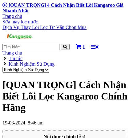
[QUAN TRỌNG] 4 Cách Nhận Biết Lõi Kangaroo Giả
Nhanh Nhất
Trang chủ
Sửa máy lọc nước
Dịch Vụ Thay Lõi Lọc
Tư Vấn Chọn Mua
1
Trang chủ
Tin tức
Kinh Nghiệm Sử Dụng
[QUAN TRỌNG] Cách Nhận
Biết Lõi Lọc Kangaroo Chính
Hãng
19-03-2024, 8:46 am
Nội dung chính
[
Ẩn
]