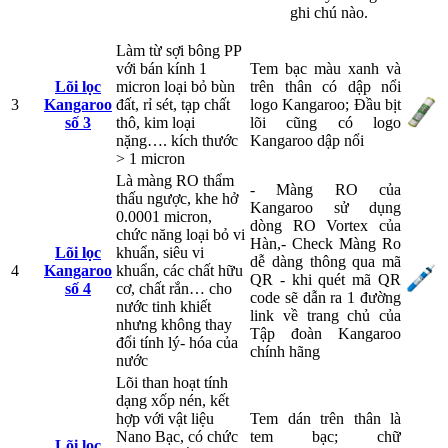
ghi chú nào.
Làm từ sợi bông PP
với bán kính 1
Tem bạc màu xanh và
Lõi lọc
micron loại bỏ bùn
trên thân có dập nổi
3
Kangaroo
đất, rỉ sét, tạp chất
logo Kangaroo; Đầu bịt
số 3
thô, kim loại
lõi cũng có logo
nặng…. kích thước
Kangaroo dập nổi
> 1 micron
Là màng RO thẩm
- Màng RO của
thấu ngược, khe hở
Kangaroo sử dụng
0.0001 micron,
dòng RO Vortex của
chức năng loại bỏ vi
Hàn,- Check Màng Ro
Lõi lọc
khuẩn, siêu vi
dễ dàng thông qua mã
4
Kangaroo
khuẩn, các chất hữu
QR - khi quét mã QR
số 4
cơ, chất rắn… cho
code sẽ dẫn ra 1 đường
nước tinh khiết
link về trang chủ của
nhưng không thay
Tập đoàn Kangaroo
đổi tính lý- hóa của
chính hãng
nước
Lõi than hoạt tính
dạng xốp nén, kết
hợp với vật liệu
Tem dán trên thân là
Nano Bạc, có chức
tem bạc; chữ
Lõi lọc