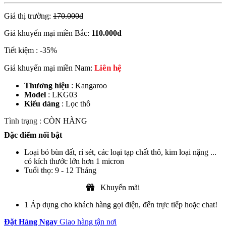
Giá thị trường:
170.000đ
Giá khuyến mại miền Bắc:
110.000
đ
Tiết kiệm :
-35%
Liên hệ
Giá khuyến mại miền Nam:
Thương hiệu
: Kangaroo
Model
: LKG03
Kiểu dáng
: Lọc thô
Tình trạng :
CÒN HÀNG
Đặc điểm nổi bật
Loại bỏ bùn đất, rỉ sét, các loại tạp chất thô, kim loại nặng ...
có kích thước lớn hơn 1 micron
Tuổi thọ: 9 - 12 Tháng
Khuyến mãi
1
Áp dụng cho khách hàng gọi điện, đến trực tiếp hoặc chat!
Đặt Hàng Ngay
Giao hàng tận nơi