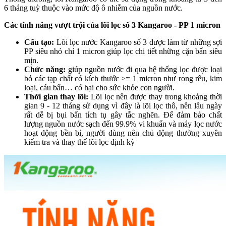
6 tháng tuỳ thuộc vào mức độ ô nhiễm của nguồn nước.
Các tính năng vượt trội của lõi lọc số 3 Kangaroo - PP 1 micron
Cấu tạo:
Lõi lọc nước Kangaroo số 3 được làm từ những sợi
PP siêu nhỏ chỉ 1 micron giúp lọc chi tiết những cặn bẩn siêu
mịn.
Chức năng:
giúp nguồn nước đi qua hệ thống lọc được loại
bỏ các tạp chất có kích thước >= 1 micron như rong rêu, kim
loại, cáu bẩn… có hại cho sức khỏe con người.
Thời gian thay lõi:
Lõi lọc nên được thay trong khoảng thời
gian 9 - 12 tháng sử dụng vì đây là lõi lọc thô, nên lâu ngày
rất dễ bị bụi bẩn tích tụ gây tắc nghẽn. Để đảm bảo chất
lượng nguồn nước sạch đến 99.9% vi khuẩn và máy lọc nước
hoạt động bền bỉ, người dùng nên chủ động thường xuyên
kiểm tra và thay thế lõi lọc định kỳ