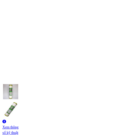
Xem thông
số kỹ thuật