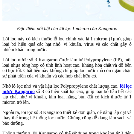
Đặc điểm nổi bật của lõi lọc 1 micron của Kangaroo
Lõi lọc này có kích thước lỗ lọc chính xác là 1 micron (1µm), giúp
loại bỏ hiệu quả các hạt nhỏ, vi khuẩn, virus và các chất gây ô
nhiễm khác trong nước.
Lõi lọc nước số 3 Kangaroo được làm từ Polypropylene (PP), một
loại nhựa tổng hợp có tính linh hoạt cao, kháng hóa chất và độ bền
cơ học tốt. Chất liệu này không chỉ giúp lọc nước mà còn ngăn chặn
sự phát triển của vi khuẩn và các hợp chất hữu cơ.
Nhờ lỗ lọc nhỏ và vật liệu lọc Polypropylene chất lượng cao,
lõi lọc
nước Kangaroo
số 3 có hiệu suất lọc cao, giúp loại bỏ hầu hết các
tạp chất như vi khuẩn, kim loại nặng, bùn đất có kích thước từ 1
micron trở lên.
Ngoài ra, lõi lọc số 3 Kangaroo thiết kế đơn giản, dễ dàng lắp đặt và
thay thế trong hệ thống lọc nước. Chúng cũng dễ dàng làm sạch và
bảo dưỡng.
Thông thường,
l
õi Kangaroo
có thể sử dụng trong khoảng từ 3 đến