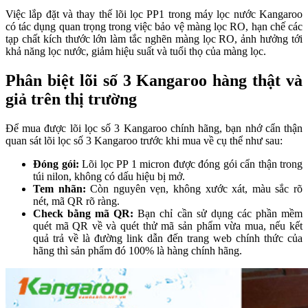
Việc lắp đặt và thay thế lõi lọc PP1 trong máy lọc nước Kangaroo
có tác dụng quan trọng trong việc bảo vệ màng lọc RO, hạn chế các
tạp chất kích thước lớn làm tắc nghẽn màng lọc RO, ảnh hưởng tới
khả năng lọc nước, giảm hiệu suất và tuổi thọ của màng lọc.
Phân biệt lõi số 3 Kangaroo hàng thật và
giả trên thị trường
Để mua được lõi lọc số 3 Kangaroo chính hãng, bạn nhớ cẩn thận
quan sát lõi lọc số 3 Kangaroo trước khi mua về cụ thể như sau:
Đóng gói:
Lõi lọc PP 1 micron được đóng gói cẩn thận trong
túi nilon, không có dấu hiệu bị mở.
Tem nhãn:
Còn nguyên vẹn, không xước xát, màu sắc rõ
nét, mã QR rõ ràng.
Check bằng mã QR:
Bạn chỉ cần sử dụng các phần mềm
quét mã QR về và quét thử mã sản phẩm vừa mua, nếu kết
quả trả về là đường link dẫn đến trang web chính thức của
hãng thì sản phẩm đó 100% là hàng chính hãng.