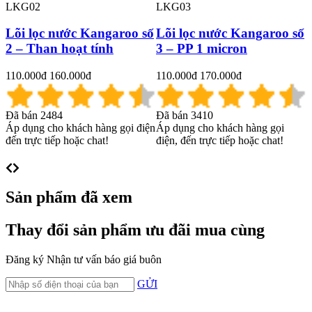
LKG02
LKG03
Lõi lọc nước Kangaroo số
Lõi lọc nước Kangaroo số
2 – Than hoạt tính
3 – PP 1 micron
110.000đ
160.000đ
110.000đ
170.000đ
6
Đã bán 2484
Đã bán 3410
Đ
Áp dụng cho khách hàng gọi điện
Áp dụng cho khách hàng gọi
Á
đến trực tiếp hoặc chat!
điện, đến trực tiếp hoặc chat!
đ
Sản phẩm đã xem
Thay đổi sản phẩm ưu đãi mua cùng
Đăng ký
Nhận tư vấn báo giá buôn
GỬI