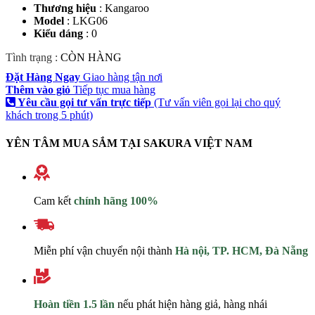
Thương hiệu
: Kangaroo
Model
: LKG06
Kiểu dáng
: 0
Tình trạng :
CÒN HÀNG
Đặt Hàng Ngay
Giao hàng tận nơi
Thêm vào giỏ
Tiếp tục mua hàng
Yêu cầu gọi tư vấn trực tiếp
(Tư vấn viên gọi lại cho quý
khách trong 5 phút)
YÊN TÂM MUA SẮM TẠI SAKURA VIỆT NAM
Cam kết
chính hãng 100%
Miễn phí vận chuyển nội thành
Hà nội, TP. HCM, Đà Nẵng
Hoàn tiền 1.5 lần
nếu phát hiện hàng giả, hàng nhái