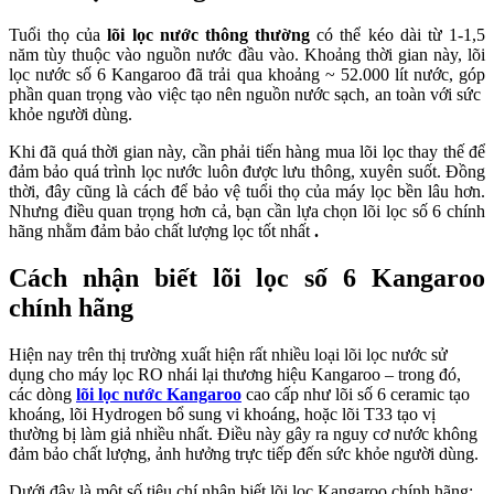
Tuổi thọ của
lõi lọc nước thông thường
có thể kéo dài từ 1-1,5
năm tùy thuộc vào nguồn nước đầu vào. Khoảng thời gian này, lõi
lọc nước số 6 Kangaroo đã trải qua khoảng ~ 52.000 lít nước, góp
phần quan trọng vào việc tạo nên nguồn nước sạch, an toàn với sức
khỏe người dùng.
Khi đã quá thời gian này, cần phải tiến hàng mua lõi lọc thay thế để
đảm bảo quá trình lọc nước luôn được lưu thông, xuyên suốt. Đồng
thời, đây cũng là cách để bảo vệ tuổi thọ của máy lọc bền lâu hơn.
Nhưng điều quan trọng hơn cả, bạn cần lựa chọn lõi lọc số 6 chính
hãng nhằm đảm bảo chất lượng lọc tốt nhất
.
Cách nhận biết lõi lọc số 6 Kangaroo
chính hãng
Hiện nay trên thị trường xuất hiện rất nhiều loại lõi lọc nước sử
dụng cho máy lọc RO nhái lại thương hiệu Kangaroo – trong đó,
các dòng
lõi lọc nước Kangaroo
cao cấp như lõi số 6 ceramic tạo
khoáng, lõi Hydrogen bổ sung vi khoáng, hoặc lõi T33 tạo vị
thường bị làm giả nhiều nhất. Điều này gây ra nguy cơ nước không
đảm bảo chất lượng, ảnh hưởng trực tiếp đến sức khỏe người dùng.
Dưới đây là một số tiêu chí nhận biết lõi lọc Kangaroo chính hãng: