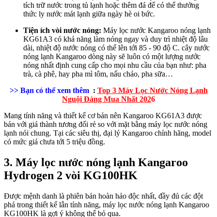
tích trữ nước trong tủ lạnh hoặc thêm đá để có thể thưởng
thức ly nước mát lạnh giữa ngày hè oi bức.
Tiện ích vòi nước nóng:
Máy lọc nước Kangaroo nóng lạnh
KG61A3 có khả năng làm nóng ngay và duy trì nhiệt độ lâu
dài, nhiệt độ nước nóng có thể lên tới 85 - 90 độ C. cây nước
nóng lạnh Kangaroo dòng này sẽ luôn có một lượng nước
nóng nhất định cung cấp cho mọi nhu cầu của bạn như: pha
trà, cà phê, hay pha mì tôm, nấu cháo, pha sữa…
>> Bạn có thể xem thêm
:
Top 3 Máy Lọc Nước Nóng Lạnh
Nguội Đáng Mua Nhất 202
6
Mang tính năng và thiết kế cơ bản nên Kangaroo KG61A3 được
bán với giá thành tương đối rẻ so với mặt bằng máy lọc nước nóng
lạnh nói chung. Tại các siêu thị, đại lý Kangaroo chính hãng, model
có mức giá chưa tới 5 triệu đồng.
3. Máy lọc nước nóng lạnh Kangaroo
Hydrogen 2 vòi KG100HK
Được mệnh danh là phiên bản hoàn hảo độc nhất, đầy đủ các đột
phá trong thiết kế lẫn tính năng, máy lọc nước nóng lạnh Kangaroo
KG100HK là gợi ý không thể bỏ qua.