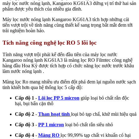
máy lọc nước nóng lạnh, Kangaroo KG61A3 đứng vị trí thứ hai sản
phẩm được yêu thích của nhiều gia đình.
Máy lọc nước nóng lạnh Kangaroo KG61A3 tích hợp những cải
tiến vượt trội về tính năng cùng thiết kế sang trọng bắt mắt đem tới
trải nghiệm hoàn hảo.
Tích năng công nghệ lọc RO 5 lõi lọc
Tính năng vượt trội phải kể đến đầu tiên của
máy lọc nước
Kangaroo
nóng lạnh KG61A3 là màng lọc RO Filmtec công nghệ
hàng đầu Hoa Kỳ được tích hợp có chức năng lọc nước trước khâu
làm nước nóng lạnh .
Màng lọc Ro mang nhiều ưu điểm đột phá đem lại nguồn nước sạch
tinh khiết hơn qua hệ thống lọc 5 cấp độ:
Cấp độ 1
-
Lõi lọc PP 5 micron
giúp loại bỏ chất rắn độc
hại, bụi bẩn cặn thô
Cấp độ 2
-
Than hoạt tính
loại bỏ tạp chấ, khử mùi hiệu quả
Cấp độ 3
-
PP 1 micron
loại bỏ chất rắn siêu nhỏ
Cấp độ 4
-
Màng RO
lọc 99,99% tạp chất vi khuẩn có hại