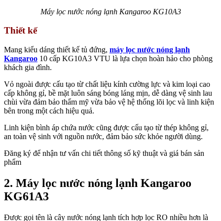
Máy lọc nước nóng lạnh Kangaroo KG10A3
Thiết kế
Mang kiểu dáng thiết kế tủ đứng,
máy lọc nước nóng lạnh
Kangaroo
10 cấp KG10A3 VTU là lựa chọn hoàn hảo cho phòng
khách gia đình.
Vỏ ngoài được cấu tạo từ chất liệu kính cường lực và kim loại cao
cấp không gỉ, bề mặt luôn sáng bóng láng mịn, dễ dàng vệ sinh lau
chùi vừa đảm bảo thẩm mỹ vừa bảo vệ hệ thống lõi lọc và linh kiện
bên trong một cách hiệu quả.
Linh kiện bình áp chứa nước cũng được cấu tạo từ thép không gỉ,
an toàn vệ sinh với nguồn nước, đảm bảo sức khỏe người dùng.
Đăng ký để nhận tư vấn chi tiết thông số kỹ thuật và giá bán sản
phẩm
2. Máy lọc nước nóng lạnh Kangaroo
KG61A3
Được gọi tên là cây nước nóng lạnh tích hợp lọc RO nhiều hơn là