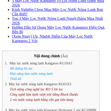
5 Máy Lọc Nước Kangaroo 10 Lõi Nóng Lạnh Đáng Mua
2026
Kinh Nghiệm Chọn Mua Máy Lọc Nước Nóng Lạnh Bạn
Cần Biết?
Top 3 Máy Lọc Nước Nóng Lạnh Nguội Đáng Mua Nhất
2026
Hướng Dẫn Sử Dụng Máy Lọc Nước Kangaroo Hiệu Quả,
Bền Bỉ
[Xem Ngay] Ưu, Nhược Điểm Của Máy Lọc Nước
Kangaroo 2 Vòi
Nội dung chính
[
Ẩn
]
1. Máy lọc nước nóng lạnh Kangaroo KG10A3
Hệ thống lõi lọc
Khả năng làm nước nóng lạnh
Thiết kế
2. Máy lọc nước nóng lạnh Kangaroo KG61A3
Tích năng công nghệ lọc RO 5 lõi lọc
Công nghệ làm lạnh vượt trội bằng Block Danfu
2 vòi nước nóng lạnh bằng cần gạt tiện dụng
3. Máy lọc nước nóng lạnh Kangaroo Hydrogen 2 vòi KG100HK