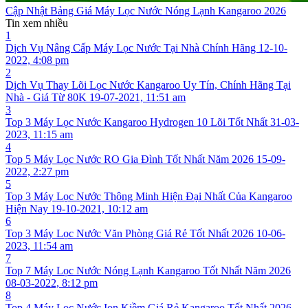
Cập Nhật Bảng Giá Máy Lọc Nước Nóng Lạnh Kangaroo 2026
Tin xem nhiều
1
Dịch Vụ Nâng Cấp Máy Lọc Nước Tại Nhà Chính Hãng
12-10-
2022, 4:08 pm
2
Dịch Vụ Thay Lõi Lọc Nước Kangaroo Uy Tín, Chính Hãng Tại
Nhà - Giá Từ 80K
19-07-2021, 11:51 am
3
Top 3 Máy Lọc Nước Kangaroo Hydrogen 10 Lõi Tốt Nhất
31-03-
2023, 11:15 am
4
Top 5 Máy Lọc Nước RO Gia Đình Tốt Nhất Năm 2026
15-09-
2022, 2:27 pm
5
Top 3 Máy Lọc Nước Thông Minh Hiện Đại Nhất Của Kangaroo
Hiện Nay
19-10-2021, 10:12 am
6
Top 3 Máy Lọc Nước Văn Phòng Giá Rẻ Tốt Nhất 2026
10-06-
2023, 11:54 am
7
Top 7 Máy Lọc Nước Nóng Lạnh Kangaroo Tốt Nhất Năm 2026
08-03-2022, 8:12 pm
8
Top 4 Máy Lọc Nước Ion Kiềm Giá Rẻ Kangaroo Tốt Nhất 2026