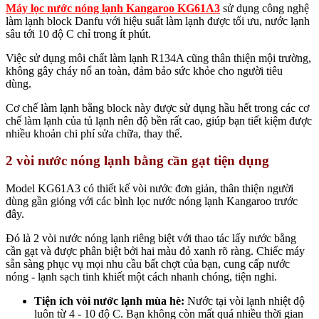
Máy lọc nước nóng lạnh Kangaroo KG61A3
sử dụng công nghệ
làm lạnh block Danfu với hiệu suất làm lạnh được tối ưu, nước lạnh
sâu tới 10 độ C chỉ trong ít phút.
Việc sử dụng môi chất làm lạnh R134A cũng thân thiện mội trường,
không gây cháy nổ an toàn, đảm bảo sức khỏe cho người tiêu
dùng.
Cơ chế làm lạnh bằng block này được sử dụng hầu hết trong các cơ
chế làm lạnh của tủ lạnh nên độ bền rất cao, giúp bạn tiết kiệm được
nhiều khoản chi phí sửa chữa, thay thế.
2 vòi nước nóng lạnh bằng cần gạt tiện dụng
Model KG61A3 có thiết kế vòi nước đơn giản, thân thiện người
dùng gần gióng với các bình lọc nước nóng lạnh Kangaroo trước
đây.
Đó là 2 vòi nước nóng lạnh riêng biệt với thao tác lấy nước bằng
cần gạt và được phân biệt bởi hai màu đỏ xanh rõ ràng. Chiếc máy
sẵn sàng phục vụ mọi nhu cầu bất chợt của bạn, cung cấp nước
nóng - lạnh sạch tinh khiết một cách nhanh chóng, tiện nghi.
Tiện ích vòi nước lạnh mùa hè:
Nước tại vòi lạnh nhiệt độ
luôn từ 4 - 10 độ C. Bạn không còn mất quá nhiều thời gian