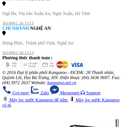
Ngã Ba, Thị trấn Xuân An, Nghi Xuân, Hà Tĩnh
Tel:0961.56.1313
CHI NHÁNH
NGHỆ AN
Hưng Phúc, Thành phố Vinh, Nghệ An
Tel:0961.56.1313
Phương thức thanh toán :
© 2016 Đại lý phân phối Kangaroo - ĐCĐK: 28 Thanh nhàn,
Quỳnh Lôi, Hai Bà Trưng, HN. Điện thoại: (04) 3636 9697. Fax:
(04) 3972 2637 Website:
kangaroo.net.vn
Gọi ngay
Zalo
Messenger
Support
Máy lọc nước Kangaroo để gầm
Máy lọc nước Kangaroo
có tủ