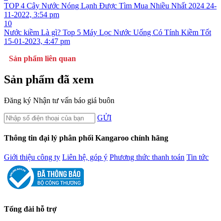
TOP 4 Cây Nước Nóng Lạnh Được Tìm Mua Nhiều Nhất 2024
24-
11-2022, 3:54 pm
10
Nước kiềm Là gì? Top 5 Máy Lọc Nước Uống Có Tính Kiềm Tốt
15-01-2023, 4:47 pm
Sản phẩm liên quan
Sản phẩm đã xem
Đăng ký
Nhận tư vấn báo giá buôn
GỬI
Thông tin đại lý phân phối Kangaroo chính hãng
Giới thiệu công ty
Liên hệ, góp ý
Phương thức thanh toán
Tin tức
Tổng đài hỗ trợ