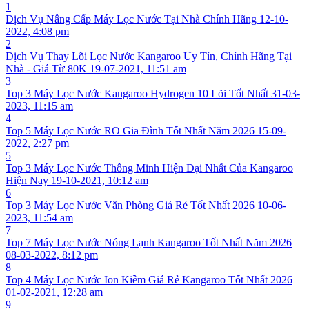
1
Dịch Vụ Nâng Cấp Máy Lọc Nước Tại Nhà Chính Hãng
12-10-
2022, 4:08 pm
2
Dịch Vụ Thay Lõi Lọc Nước Kangaroo Uy Tín, Chính Hãng Tại
Nhà - Giá Từ 80K
19-07-2021, 11:51 am
3
Top 3 Máy Lọc Nước Kangaroo Hydrogen 10 Lõi Tốt Nhất
31-03-
2023, 11:15 am
4
Top 5 Máy Lọc Nước RO Gia Đình Tốt Nhất Năm 2026
15-09-
2022, 2:27 pm
5
Top 3 Máy Lọc Nước Thông Minh Hiện Đại Nhất Của Kangaroo
Hiện Nay
19-10-2021, 10:12 am
6
Top 3 Máy Lọc Nước Văn Phòng Giá Rẻ Tốt Nhất 2026
10-06-
2023, 11:54 am
7
Top 7 Máy Lọc Nước Nóng Lạnh Kangaroo Tốt Nhất Năm 2026
08-03-2022, 8:12 pm
8
Top 4 Máy Lọc Nước Ion Kiềm Giá Rẻ Kangaroo Tốt Nhất 2026
01-02-2021, 12:28 am
9