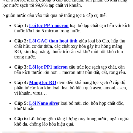
lọc nước sạch tới 99,9% tạp chất vi khuẩn.
Nguồn nước đầu vào trải qua hệ thống lọc 6 cấp cụ thể:
Cấp 1:
Lõi lọc PP 5 micron
loại bỏ tạp chất cặn bẩn với kích
thước lớn hơn 5 micron trong nước.
Cấp 2:
Lõi GAC than hoạt tính
giúp loại bỏ Clo, hấp thụ
chất hữu cơ dư thừa, các chất oxy hóa gây hư hỏng màng
RO, kim loại năng, thuốc trừ sâu và khử mùi hôi khó chịu
trong nước.
Cấp 3:
Lõi lọc PP1 micron
cấu trúc lọc sạch tạp chất, cặn
bẩn kích thước lớn hơn 1 micron như bùn đất, cát, rong rêu.
Cấp 4:
Màng lọc RO
đem đến khả năng lọc sạch ở cấp độ
phân tử các ion kim loại, loại bỏ hiệu quả asen, amoni, asen,
vi khuẩn, virus…
Cấp 5:
Lõi Nano silve
r loại bỏ mùi clo, hỗn hợp chất độc,
khử khuẩn.
Cấp 6:
Lõi bóng gốm tăng lượng oxy trong nước, ngăn ngừa
khô da, chống lão hóa hiệu quả.