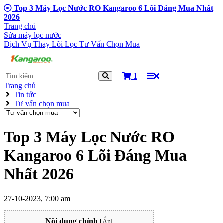
Top 3 Máy Lọc Nước RO Kangaroo 6 Lõi Đáng Mua Nhất
2026
Trang chủ
Sửa máy lọc nước
Dịch Vụ Thay Lõi Lọc
Tư Vấn Chọn Mua
1
Trang chủ
Tin tức
Tư vấn chọn mua
Top 3 Máy Lọc Nước RO
Kangaroo 6 Lõi Đáng Mua
Nhất 2026
27-10-2023, 7:00 am
Nội dung chính
[
Ẩn
]