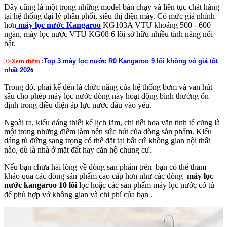
Đây cũng là một trong những model bán chạy và liên tục chát hàng
tại hệ thống đại lý phân phối, siêu thị điện máy. Có mức giá nhỉnh
hơn
máy lọc nước Kangaroo
KG103A VTU khoảng 500 - 600
ngàn, máy lọc nước VTU KG08 6 lõi sở hữu nhiều tính năng nổi
bật.
>>Xem thêm
:
T
op 3 máy lọc nước R0 Kangaroo 9 lõi không vỏ giá tốt
nhất 202
6
Trong đó, phải kể đến là chức năng của hệ thống bơm và van hút
sâu cho phép máy lọc nước dòng này hoạt động bình thường ổn
định trong điều điện áp lực nước đầu vào yếu.
Ngoài ra, kiểu dáng thiết kế lịch lãm, chi tiết hoa văn tinh tế cũng là
một trong những điểm làm nên sức hút của dòng sản phẩm. Kiểu
dáng tủ đứng sang trọng có thể đặt tại bất cứ không gian nội thất
nào, dù là nhà ở mặt đất hay căn hộ chung cư.
Nếu bạn chưa hài lòng về dòng sản phẩm trên bạn có thể tham
khảo qua các dòng sản phẩm cao cấp hơn như các dòng
máy lọc
nước kangaroo 10 lõi
lọc hoặc các sản phẩ
m
máy lọc nước có tủ
để phù hợp vớ không gian và chi phí của bạn .