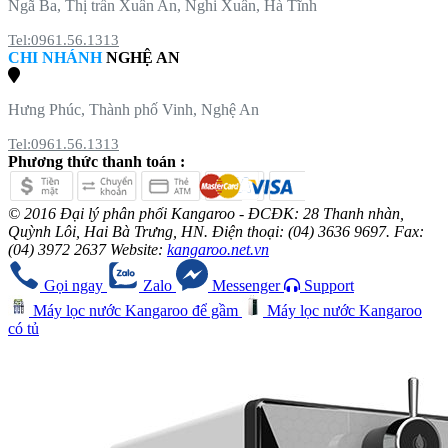
Ngã Ba, Thị trấn Xuân An, Nghi Xuân, Hà Tĩnh
Tel:0961.56.1313
CHI NHÁNH
NGHỆ AN
Hưng Phúc, Thành phố Vinh, Nghệ An
Tel:0961.56.1313
Phương thức thanh toán :
© 2016 Đại lý phân phối Kangaroo - ĐCĐK: 28 Thanh nhàn,
Quỳnh Lôi, Hai Bà Trưng, HN. Điện thoại: (04) 3636 9697. Fax:
(04) 3972 2637 Website:
kangaroo.net.vn
Gọi ngay
Zalo
Messenger
Support
Máy lọc nước Kangaroo để gầm
Máy lọc nước Kangaroo
có tủ