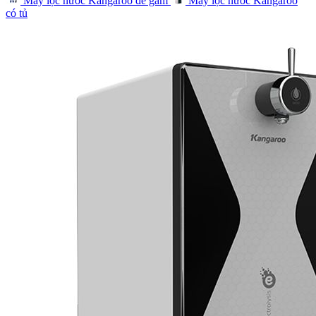
Máy lọc nước Kangaroo để gầm
Máy lọc nước Kangaroo
có tủ