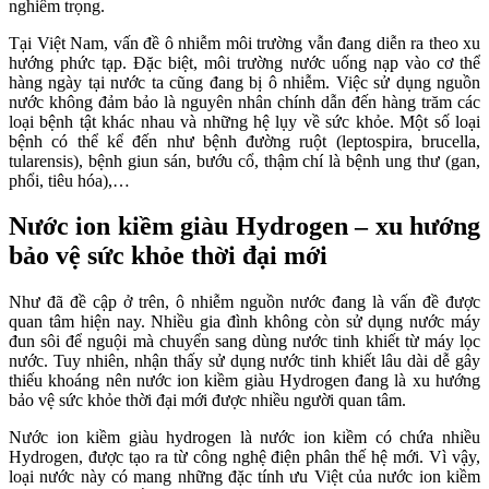
nghiêm trọng.
Tại Việt Nam, vấn đề ô nhiễm môi trường vẫn đang diễn ra theo xu
hướng phức tạp. Đặc biệt, môi trường nước uống nạp vào cơ thể
hàng ngày tại nước ta cũng đang bị ô nhiễm. Việc sử dụng nguồn
nước không đảm bảo là nguyên nhân chính dẫn đến hàng trăm các
loại bệnh tật khác nhau và những hệ lụy về sức khỏe. Một số loại
bệnh có thể kể đến như bệnh đường ruột (leptospira, brucella,
tularensis), bệnh giun sán, bướu cổ, thậm chí là bệnh ung thư (gan,
phổi, tiêu hóa),…
Nước ion kiềm giàu Hydrogen – xu hướng
bảo vệ sức khỏe thời đại mới
Như đã đề cập ở trên, ô nhiễm nguồn nước đang là vấn đề được
quan tâm hiện nay. Nhiều gia đình không còn sử dụng nước máy
đun sôi để nguội mà chuyển sang dùng nước tinh khiết từ máy lọc
nước. Tuy nhiên, nhận thấy sử dụng nước tinh khiết lâu dài dễ gây
thiếu khoáng nên nước ion kiềm giàu Hydrogen đang là xu hướng
bảo vệ sức khỏe thời đại mới được nhiều người quan tâm.
Nước ion kiềm giàu hydrogen là nước ion kiềm có chứa nhiều
Hydrogen, được tạo ra từ công nghệ điện phân thế hệ mới. Vì vậy,
loại nước này có mang những đặc tính ưu Việt của nước ion kiềm