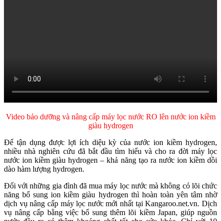
Video bảo dưỡng và nâng cấp máy lọc nước RO lên nước ion kiềm
giàu hydrogen
Để tận dụng được lợi ích diệu kỳ của nước ion kiềm hydrogen,
nhiều nhà nghiên cứu đã bắt đầu tìm hiểu và cho ra đời máy lọc
nước ion kiềm giàu hydrogen – khả năng tạo ra nước ion kiềm dồi
dào hàm lượng hydrogen.
Đối với những gia đình đã mua máy lọc nước mà không có lõi chức
năng bổ sung ion kiềm giàu hydrogen thì hoàn toàn yên tâm nhờ
dịch vụ nâng cấp máy lọc nước mới nhất tại Kangaroo.net.vn. Dịch
vụ nâng cấp bằng việc bổ sung thêm lõi kiềm Japan, giúp nguồn