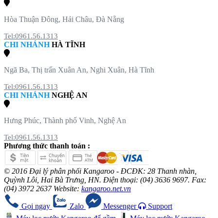
Hòa Thuận Đông, Hải Châu, Đà Nẵng
Tel:0961.56.1313
CHI NHÁNH
HÀ TĨNH
Ngã Ba, Thị trấn Xuân An, Nghi Xuân, Hà Tĩnh
Tel:0961.56.1313
CHI NHÁNH
NGHỆ AN
Hưng Phúc, Thành phố Vinh, Nghệ An
Tel:0961.56.1313
Phương thức thanh toán :
© 2016 Đại lý phân phối Kangaroo - ĐCĐK: 28 Thanh nhàn,
Quỳnh Lôi, Hai Bà Trưng, HN. Điện thoại: (04) 3636 9697. Fax:
(04) 3972 2637 Website:
kangaroo.net.vn
Gọi ngay
Zalo
Messenger
Support