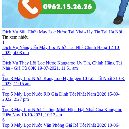
Dịch Vụ Sữa Chữa Máy Lọc Nước Tại Nhà - Uy Tín Tại Hà Nội
Tin xem nhiều
1
Dịch Vụ Nâng Cấp Máy Lọc Nước Tại Nhà Chính Hãng
12-10-
2022, 4:08 pm
2
Dịch Vụ Thay Lõi Lọc Nước Kangaroo Uy Tín, Chính Hãng Tại
Nhà - Giá Từ 80K
19-07-2021, 11:51 am
3
Top 3 Máy Lọc Nước Kangaroo Hydrogen 10 Lõi Tốt Nhất
31-03-
2023, 11:15 am
4
Top 5 Máy Lọc Nước RO Gia Đình Tốt Nhất Năm 2026
15-09-
2022, 2:27 pm
5
Top 3 Máy Lọc Nước Thông Minh Hiện Đại Nhất Của Kangaroo
Hiện Nay
19-10-2021, 10:12 am
6
Top 3 Máy Lọc Nước Văn Phòng Giá Rẻ Tốt Nhất 2026
10-06-