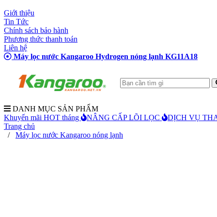
Giới thiệu
Tin Tức
Chính sách bảo hành
Phương thức thanh toán
Liên hệ
Máy lọc nước Kangaroo Hydrogen nóng lạnh KG11A18
DANH MỤC SẢN PHẨM
Khuyến mãi HOT tháng
NÂNG CẤP LÕI LỌC
DỊCH VỤ THA
Trang chủ
/
Máy lọc nước Kangaroo nóng lạnh