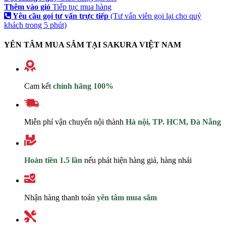
Thêm vào giỏ
Tiếp tục mua hàng
Yêu cầu gọi tư vấn trực tiếp
(Tư vấn viên gọi lại cho quý
khách trong 5 phút)
YÊN TÂM MUA SẮM TẠI SAKURA VIỆT NAM
Cam kết
chính hãng 100%
Miễn phí vận chuyển nội thành
Hà nội, TP. HCM, Đà Nẵng
Hoàn tiền 1.5 lần
nếu phát hiện hàng giả, hàng nhái
Nhận hàng thanh toán
yên tâm mua sắm