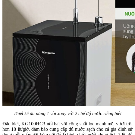
Thiết kế đa năng 1 vòi xoay với 2 chế độ nước riêng biệt
Đặc biệt, KG100HC3 nổi bật với công suất lọc mạnh mẽ, vượt trội
hơn 18 lít/giờ, đảm bảo cung cấp đủ nước sạch cho cả gia đình sử
dụng mỗi ngày. Đi kèm với đó là bình chứa nước dung tích 7 lít, đủ