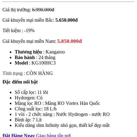
Giá thị trường:
6.990.000đ
Giá khuyến mại miền Bắc:
5.650.000
đ
Tiết kiệm :
-19%
5.850.000đ
Giá khuyến mại miền Nam:
Thương hiệu
: Kangaroo
Bảo hành
: 24 tháng
Model
: KG100HC3
Tình trạng :
CÒN HÀNG
Đặc điểm nổi bật
Số cấp lọc: 11 lõi
Hydorgen: Có
Màng lọc RO : Màng RO Vortex Hàn Quốc
Công suất lọc: 18 L/h
1 vòi - 2 chức năng : Nước Hydrogen - nước RO
Bình áp: 7 Lít
Kiểu dáng slim Infinity nhỏ gọn, thiết kế đẹp mắt
Đặt Hàng Ngay
Giao hàng tận nơi