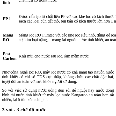
chất hữu cơ trong nước
tính
Được cấu tạo từ chất liệu PP với các khe lọc có kích thước 
PP 1
sạch các loại bùn đất thô, bụi bẩn có kích thước lớn hơn 1
Màng
Màng lọc RO Filmtec với các khe lọc siêu nhỏ, dùng để loại
RO
cơ, kim loại nặng,... mang lại nguồn nước tinh khiết, an toà
Post
Khử mùi cho nước sau lọc, làm mềm nước
Carbon
Nhờ công nghệ lọc RO, máy lọc nước có khả năng tạo nguồn nước
tinh khiết có chỉ số TDS cực thấp, không chứa các chất độc hại,
tuyệt đối an toàn với sức khỏe người sử dụng.
So với việc sử dụng nước uống đun sôi để nguội hay nước đóng
bình thì nước tinh khiết từ máy lọc nước Kangaroo an toàn hơn rất
nhiều, lại ít tốn kém chi phí.
3 vòi - 3 chế độ nước