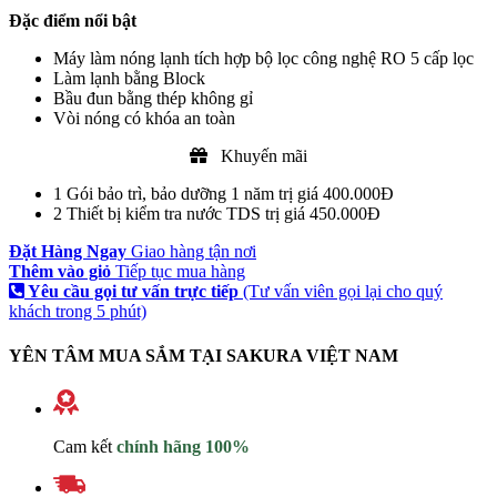
Đặc điểm nổi bật
Máy làm nóng lạnh tích hợp bộ lọc công nghệ RO 5 cấp lọc
Làm lạnh bằng Block
Bầu đun bằng thép không gỉ
Vòi nóng có khóa an toàn
Khuyến mãi
1
Gói bảo trì, bảo dưỡng 1 năm trị giá 400.000Đ
2
Thiết bị kiểm tra nước TDS trị giá 450.000Đ
Đặt Hàng Ngay
Giao hàng tận nơi
Thêm vào giỏ
Tiếp tục mua hàng
Yêu cầu gọi tư vấn trực tiếp
(Tư vấn viên gọi lại cho quý
khách trong 5 phút)
YÊN TÂM MUA SẮM TẠI SAKURA VIỆT NAM
Cam kết
chính hãng 100%