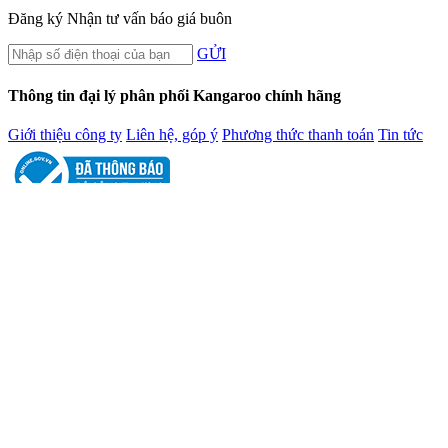
Đăng ký
Nhận tư vấn báo giá buôn
GỬI
Thông tin đại lý phân phối Kangaroo chính hãng
Giới thiệu công ty
Liên hệ, góp ý
Phương thức thanh toán
Tin tức
Tổng đài hỗ trợ
Bán hàng :
0961.56.1313
CSKH :
1900.96.96.15
Khiếu nại :
0968.60.1515
Hỗ trợ khách hàng
Chính sách bảo hành
Chính sách giao hàng
Chính sách đổi trả hàng
Chính sách bảo mật
Hướng dẫn mua hàng
Kết nối với chúng tôi