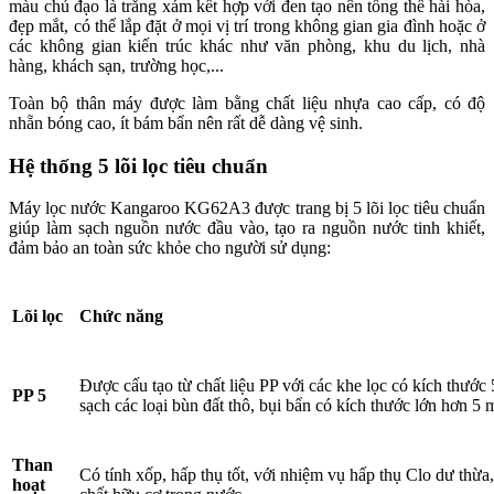
màu chủ đạo là trắng xám kết hợp với đen tạo nên tổng thể hài hòa,
đẹp mắt, có thể lắp đặt ở mọi vị trí trong không gian gia đình hoặc ở
các không gian kiến trúc khác như văn phòng, khu du lịch, nhà
hàng, khách sạn, trường học,...
Toàn bộ thân máy được làm bằng chất liệu nhựa cao cấp, có độ
nhẵn bóng cao, ít bám bẩn nên rất dễ dàng vệ sinh.
Hệ thống 5 lõi lọc tiêu chuẩn
Máy lọc nước Kangaroo KG62A3 được trang bị 5 lõi lọc tiêu chuẩn
giúp làm sạch nguồn nước đầu vào, tạo ra nguồn nước tinh khiết,
đảm bảo an toàn sức khỏe cho người sử dụng:
Lõi lọc
Chức năng
Được cấu tạo từ chất liệu PP với các khe lọc có kích thước 
PP 5
sạch các loại bùn đất thô, bụi bẩn có kích thước lớn hơn 5
Than
Có tính xốp, hấp thụ tốt, với nhiệm vụ hấp thụ Clo dư thừa
hoạt