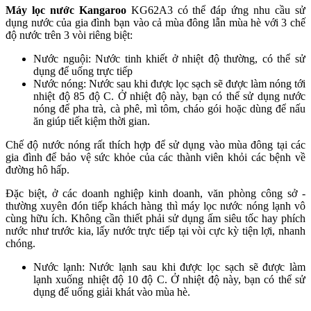
Máy lọc nước Kangaroo
KG62A3 có thể đáp ứng nhu cầu sử
dụng nước của gia đình bạn vào cả mùa đông lẫn mùa hè với 3 chế
độ nước trên 3 vòi riêng biệt:
Nước nguội: Nước tinh khiết ở nhiệt độ thường, có thể sử
dụng để uống trực tiếp
Nước nóng: Nước sau khi được lọc sạch sẽ được làm nóng tới
nhiệt độ 85 độ C. Ở nhiệt độ này, bạn có thể sử dụng nước
nóng để pha trà, cà phê, mì tôm, cháo gói hoặc dùng để nấu
ăn giúp tiết kiệm thời gian.
Chế độ nước nóng rất thích hợp để sử dụng vào mùa đông tại các
gia đình để bảo vệ sức khỏe của các thành viên khỏi các bệnh về
đường hô hấp.
Đặc biệt, ở các doanh nghiệp kinh doanh, văn phòng công sở -
thường xuyên đón tiếp khách hàng thì máy lọc nước nóng lạnh vô
cùng hữu ích. Không cần thiết phải sử dụng ấm siêu tốc hay phích
nước như trước kia, lấy nước trực tiếp tại vòi cực kỳ tiện lợi, nhanh
chóng.
Nước lạnh: Nước lạnh sau khi được lọc sạch sẽ được làm
lạnh xuống nhiệt độ 10 độ C. Ở nhiệt độ này, bạn có thể sử
dụng để uống giải khát vào mùa hè.