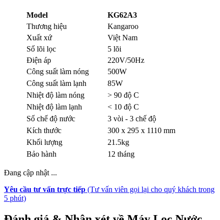
Model
KG62A3
Thương hiệu
Kangaroo
Xuất xứ
Việt Nam
Số lõi lọc
5 lõi
Điện áp
220V/50Hz
Công suất làm nóng
500W
Công suất làm lạnh
85W
Nhiệt độ làm nóng
> 90 độ C
Nhiệt độ làm lạnh
< 10 độ C
Số chế độ nước
3 vòi - 3 chế độ
Kích thước
300 x 295 x 1110 mm
Khối lượng
21.5kg
Bảo hành
12 tháng
Đang cập nhật ...
Yêu cầu tư vấn trực tiếp
(Tư vấn viên gọi lại cho quý khách trong
5 phút)
Đánh giá & Nhận xét về Máy Lọc Nước