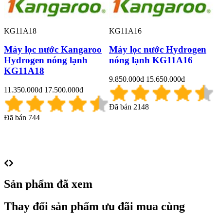
KG11A18
KG11A16
Máy lọc nước Kangaroo
Máy lọc nước Hydrogen
Hydrogen nóng lạnh
nóng lạnh KG11A16
KG11A18
9.850.000đ
15.650.000đ
11.350.000đ
17.500.000đ
8
Đã bán 2148
Đã bán 744
Đ
T
c
Sản phẩm đã xem
Thay đổi sản phẩm ưu đãi mua cùng