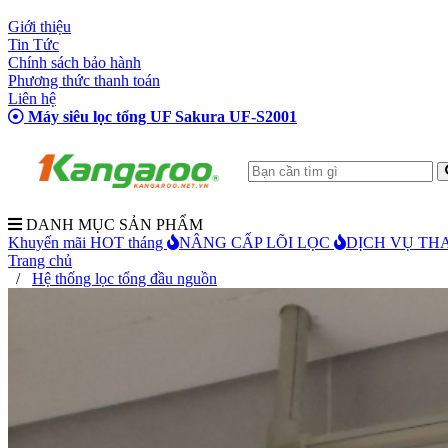
Giới thiệu
Tin Tức
Chính sách bảo hành
Phương thức thanh toán
Liên hệ
Máy siêu lọc tổng UF Sakura UF-S2001
DANH MỤC SẢN PHẨM
Khuyến mãi HOT tháng
NÂNG CẤP LÕI LỌC
DỊCH VỤ THA
Trang chủ
/
Hệ thống lọc tổng đầu nguồn