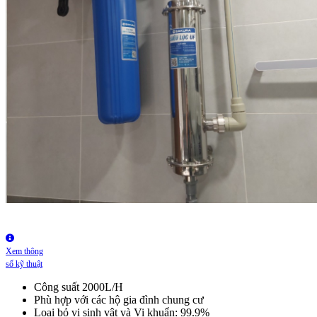
Xem thông
số kỹ thuật
Công suất 2000L/H
Phù hợp với các hộ gia đình chung cư
Loại bỏ vi sinh vật và Vi khuẩn: 99.9%