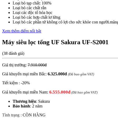
Loại bỏ tạp chất: 100%
Loại bỏ các chất rắn
Loại các độc tố hóa học
Loại bỏ các hợp chất lơ lửng
Loại bỏ các phần tử không có lợi cho sức khỏe con người.màng
Xem thêm điểm nổi bật
Máy siêu lọc tổng UF Sakura UF-S2001
(38 đánh giá)
Giá thị trường:
7.910.000đ
Giá khuyến mại miền Bắc:
6.325.000
đ
(Đã bao gồm VAT)
Tiết kiệm :
-20%
6.555.000đ
Giá khuyến mại miền Nam:
(Đã bao gồm VAT)
Thương hiệu
: Sakura
Bảo hành
: 2 năm
Tình trạng :
CÒN HÀNG