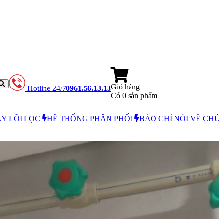
Giỏ hàng
Hotline 24/7
0961.56.13.13
Có
0
sản phẩm
Y LÕI LỌC
HÊ THỐNG PHÂN PHỐI
BÁO CHÍ NÓI VỀ CH