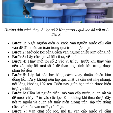
Hướng dẫn cách thay lõi lọc số 2 Kangaroo - quả lọc đá vôi từ A
đến Z
Bước 1:
Ngắt nguồn điện & khóa van nguồn nước cấu đầu
vào để đảm bảo an toàn trong quá trình thực hiện
Bước 2:
Mở cốc lọc bằng cách vặn ngược chiều kim đồng hồ
Bước 3:
Lấy cốc lọc và lõi cũ ra, vệ sinh
Bước 4:
Thay mới lõi số 2 vào vị trí cũ, trước khi thay vào
nên xóc nhẹ lõi mới số 2 để than hoạt tính bên trong được
phân bố đều
Bước 5
: Lắp lại cốc lọc bằng cách xoay thuận chiều kim
đồng hồ, lưu ý không nên lắp quá chặt và cần siết nhẹ nhàng,
nới lỏng khoảng 102 ren. Điều này giúp bạn tránh được hiện
tượng e khí.
Bước 6:
Cắm lại nguồn điện, mở van cấp nước, quan sát và
để nước chảy từ từ vào cốc lọc. Khi không khí thừa được đẩy
hết ra ngoài và quan sát thấy hiện tượng tràn, lập tức đóng
cốc, và khóa van nước, rút điện.
Bước 7:
Vặn chặt cốc lọc, mở lại van cấp nước và cắm