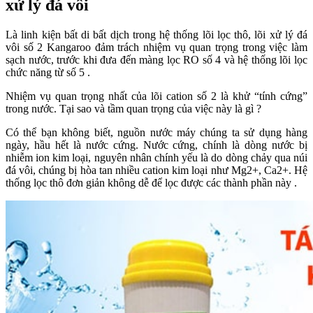
xử lý đá vôi
Là linh kiện bất di bất dịch trong hệ thống lõi lọc thô, lõi xử lý đá
vôi số 2 Kangaroo đảm trách nhiệm vụ quan trọng trong việc làm
sạch nước, trước khi đưa đến màng lọc RO số 4 và hệ thống lõi lọc
chức năng từ số 5 .
Nhiệm vụ quan trọng nhất của lõi cation số 2 là khử “tính cứng”
trong nước. Tại sao và tầm quan trọng của việc này là gì ?
Có thể bạn không biết, nguồn nước máy chúng ta sử dụng hàng
ngày, hầu hết là nước cứng. Nước cứng, chính là dòng nước bị
nhiễm ion kim loại, nguyên nhân chính yếu là do dòng chảy qua núi
đá vôi, chúng bị hòa tan nhiều cation kim loại như Mg2+, Ca2+. Hệ
thống lọc thô đơn giản không dễ để lọc được các thành phần này .