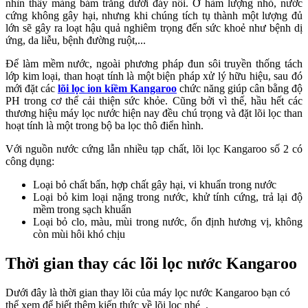
nhìn thấy mảng bám trắng dưới đáy nồi. Ở hàm lượng nhỏ, nước
cứng không gây hại, nhưng khi chúng tích tụ thành một lượng đủ
lớn sẽ gây ra loạt hậu quả nghiêm trọng đến sức khoẻ như bệnh dị
ứng, da liễu, bệnh đường ruột,...
Để làm mềm nước, ngoài phương pháp đun sôi truyền thống tách
lớp kim loại, than hoạt tính là một biện pháp xử lý hữu hiệu, sau đó
mới đặt các
lõi lọc ion kiềm Kangaroo
chức năng giúp cân bằng độ
PH trong cơ thể cải thiện sức khỏe. Cũng bởi vì thế, hầu hết các
thương hiệu máy lọc nước hiện nay đều chú trọng và đặt lõi lọc than
hoạt tính là một trong bộ ba lọc thô điển hình.
Với nguồn nước cứng lẫn nhiều tạp chất, lõi lọc Kangaroo số 2 có
công dụng:
Loại bỏ chất bẩn, hợp chất gây hại, vi khuẩn trong nước
Loại bỏ kim loại nặng trong nước, khử tính cứng, trả lại độ
mềm trong sạch khuẩn
Loại bỏ clo, màu, mùi trong nước, ổn định hương vị, không
còn mùi hôi khó chịu
Thời gian thay các lõi lọc nước Kangaroo
Dưới đây là thời gian thay lõi của máy lọc nước Kangaroo bạn có
thể xem để biết thêm kiến thức về lõi lọc nhé .