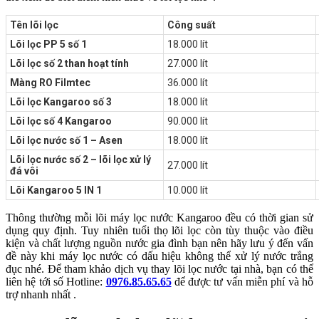
Tên lõi lọc
Công suất
Lõi lọc PP 5 số 1
18.000 lít
Lõi lọc số 2 than hoạt tính
27.000 lít
Màng RO Filmtec
36.000 lít
Lõi lọc Kangaroo số 3
18.000 lít
Lõi lọc số 4 Kangaroo
90.000 lít
Lõi lọc nước số 1 – Asen
18.000 lít
Lõi lọc nước số 2 – lõi lọc xử lý
27.000 lít
đá vôi
Lõi Kangaroo 5 IN 1
10.000 lít
Thông thường mỗi lõi máy lọc nước Kangaroo đều có thời gian sử
dụng quy định. Tuy nhiên tuổi thọ lõi lọc còn tùy thuộc vào điều
kiện và chất lượng nguồn nước gia đình bạn nên hãy lưu ý đến vấn
đề này khi máy lọc nước có dấu hiệu không thể xử lý nước trắng
đục nhé. Để tham khảo dịch vụ thay lõi lọc nước tại nhà, bạn có thể
liên hệ tới số Hotline:
0976.85.65.65
để được tư vấn miễn phí và hỗ
trợ nhanh nhất .