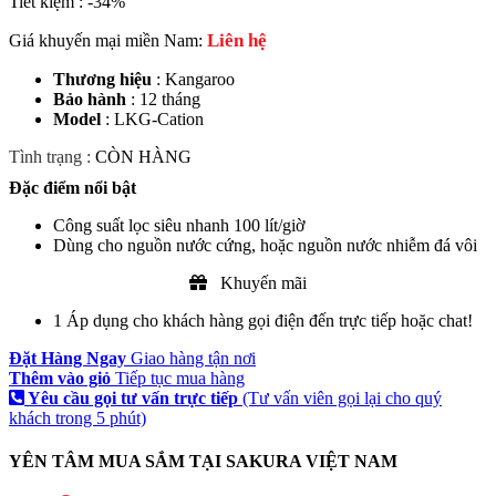
Tiết kiệm :
-34%
Liên hệ
Giá khuyến mại miền Nam:
Thương hiệu
: Kangaroo
Bảo hành
: 12 tháng
Model
: LKG-Cation
Tình trạng :
CÒN HÀNG
Đặc điểm nổi bật
Công suất lọc siêu nhanh 100 lít/giờ
Dùng cho nguồn nước cứng, hoặc nguồn nước nhiễm đá vôi
Khuyến mãi
1
Áp dụng cho khách hàng gọi điện đến trực tiếp hoặc chat!
Đặt Hàng Ngay
Giao hàng tận nơi
Thêm vào giỏ
Tiếp tục mua hàng
Yêu cầu gọi tư vấn trực tiếp
(Tư vấn viên gọi lại cho quý
khách trong 5 phút)
YÊN TÂM MUA SẮM TẠI SAKURA VIỆT NAM